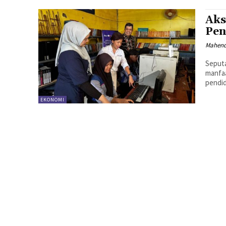
Aks
Pen
Mahen
Seputa
manfa
pendidi
EKONOMI