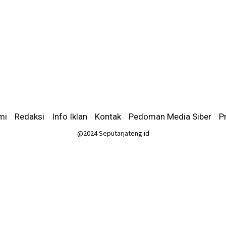
mi
-
Redaksi
-
Info Iklan
-
Kontak
-
Pedoman Media Siber
-
P
@2024 Seputarjateng.id