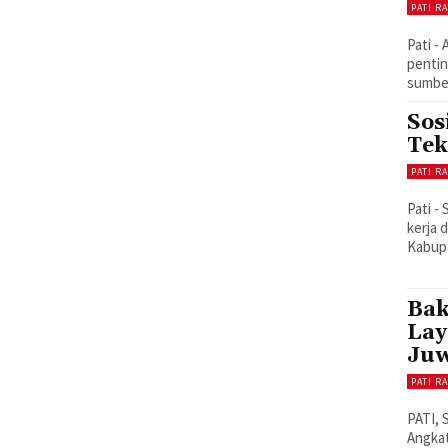
PATI R
Pati -
penti
sumber
Sos
Tek
PATI R
Pati -
kerja 
Kabupa
Bak
Lay
Juw
PATI R
PATI,
Angkat