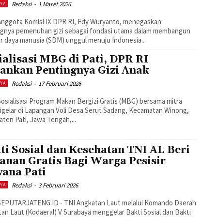
Redaksi
-
1 Maret 2026
AYA
 Anggota Komisi IX DPR RI, Edy Wuryanto, menegaskan
ngnya pemenuhan gizi sebagai fondasi utama dalam membangun
 daya manusia (SDM) unggul menuju Indonesia...
ialisasi MBG di Pati, DPR RI
ankan Pentingnya Gizi Anak
Redaksi
-
17 Februari 2026
AYA
 Sosialisasi Program Makan Bergizi Gratis (MBG) bersama mitra
digelar di Lapangan Voli Desa Serut Sadang, Kecamatan Winong,
ten Pati, Jawa Tengah,...
ti Sosial dan Kesehatan TNI AL Beri
anan Gratis Bagi Warga Pesisir
ana Pati
Redaksi
-
3 Februari 2026
AYA
 SEPUTARJATENG.ID - TNI Angkatan Laut melalui Komando Daerah
an Laut (Kodaeral) V Surabaya menggelar Bakti Sosial dan Bakti