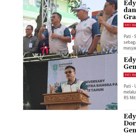
Edy
dan
Gra
PATI R
Pati -
sebaga
masyar
Edy
Gen
PATI R
Pati -
melalu
RS Mit
Edy
Dor
Gen