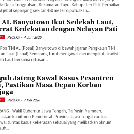
a Desa Tunggulsari, Kecamatan Tayu, Kabupaten Pati. Perbaikan
l jebol sepanjang sekitar 450 meter diputuskan...
 AL Banyutowo Ikut Sedekah Laut,
erat Kedekatan dengan Nelayan Pati
Redaksi
-
4 Juni 2026
AYA
 Pos TNI AL (Posal) Banyutowo di bawah jajaran Pangkalan TNI
an Laut (Lanal) Semarang turut mengawal dan mengikuti tradisi
h Laut bersama ratusan...
ub Jateng Kawal Kasus Pesantren
i, Pastikan Masa Depan Korban
jaga
Redaksi
-
7 Mei 2026
AYA
NG - Wakil Gubernur Jawa Tengah, Taj Yasin Maimoen,
askan komitmen Pemerintah Provinsi Jawa Tengah untuk
wal tuntas kasus kekerasan seksual yang melibatkan oknum
uh...