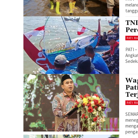
meland
tanggu
TNI
Per
PATI R
PATI –
Angkat
Sedeka
Wag
Pat
Ter
PATI R
SEMARA
meneg
menga
pengas