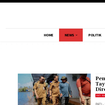
HOME
NEWS
POLITIK
Pem
Tay
Dir
PATI R
PATI -