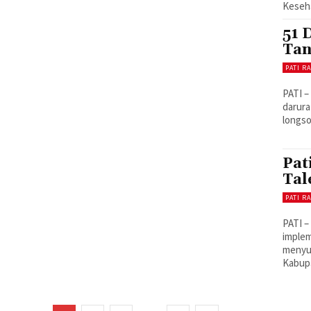
Keseha
51 
Tan
PATI R
PATI 
darura
longso
Pat
Tal
PATI R
PATI –
implem
menyus
Kabupa