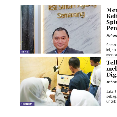
Men
Kel
Spi
Pen
Mahen
Semara
ini, s
NEWS
mencar
Tel
mel
Dig
Mahen
Jakart
sebaga
untuk 
EKONOMI