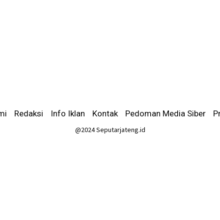
mi
-
Redaksi
-
Info Iklan
-
Kontak
-
Pedoman Media Siber
-
P
@2024 Seputarjateng.id