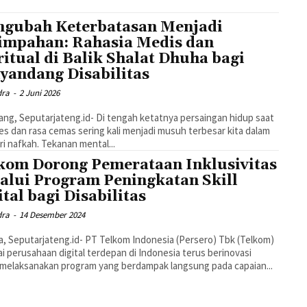
gubah Keterbatasan Menjadi
impahan: Rahasia Medis dan
ritual di Balik Shalat Dhuha bagi
yandang Disabilitas
dra
-
2 Juni 2026
ng, Seputarjateng.id- Di tengah ketatnya persaingan hidup saat
tres dan rasa cemas sering kali menjadi musuh terbesar kita dalam
i nafkah. Tekanan mental...
kom Dorong Pemerataan Inklusivitas
alui Program Peningkatan Skill
ital bagi Disabilitas
dra
-
14 Desember 2024
a, Seputarjateng.id- PT Telkom Indonesia (Persero) Tbk (Telkom)
i perusahaan digital terdepan di Indonesia terus berinovasi
melaksanakan program yang berdampak langsung pada capaian...