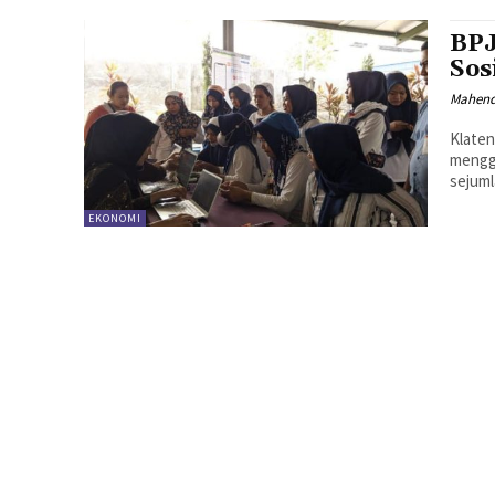
BPJ
Sos
Mahen
Klaten
mengge
sejuml
EKONOMI