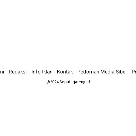
mi
-
Redaksi
-
Info Iklan
-
Kontak
-
Pedoman Media Siber
-
P
@2024 Seputarjateng.id