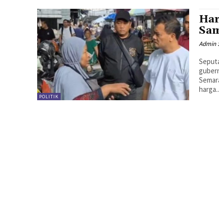
Har
Sam
Admin 
Seputa
gubern
Semar
harga..
POLITIK