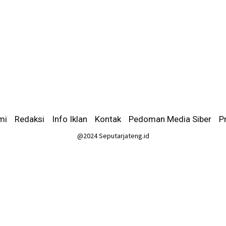
mi
-
Redaksi
-
Info Iklan
-
Kontak
-
Pedoman Media Siber
-
P
@2024 Seputarjateng.id