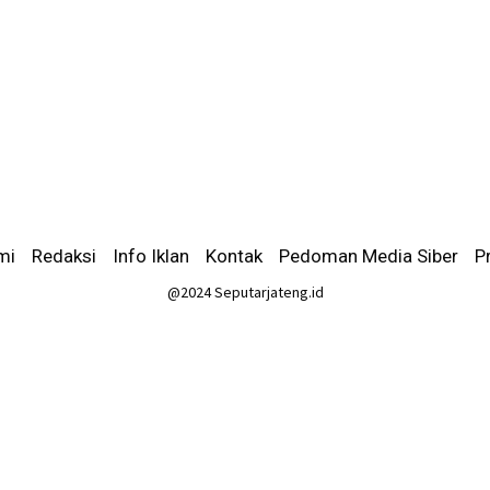
mi
-
Redaksi
-
Info Iklan
-
Kontak
-
Pedoman Media Siber
-
P
@2024 Seputarjateng.id