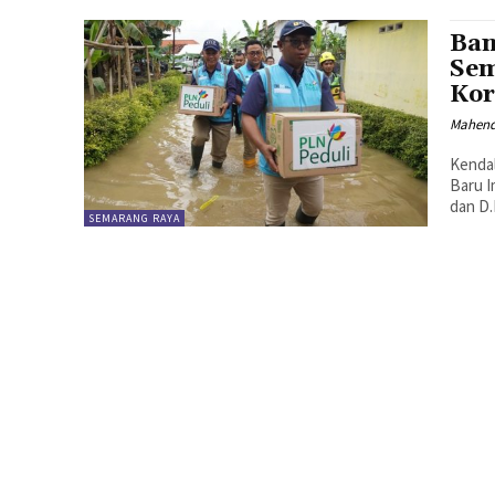
Ban
Sem
Ko
Mahen
Kendal
Baru I
dan D.
SEMARANG RAYA