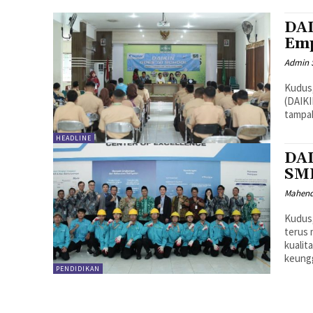
DAI
Emp
Admin 
Kudus,
(DAIKI
tampak
HEADLINE
DAI
SMK
Mahen
Kudus,
terus 
kualit
keungg
PENDIDIKAN