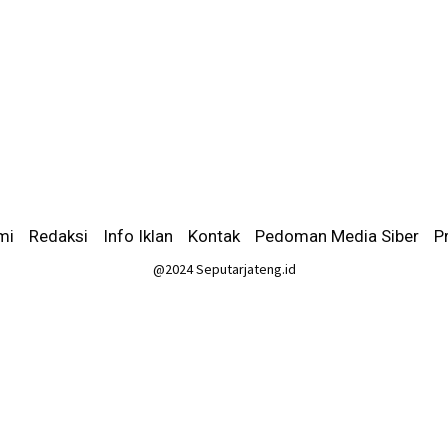
mi
-
Redaksi
-
Info Iklan
-
Kontak
-
Pedoman Media Siber
-
P
@2024 Seputarjateng.id