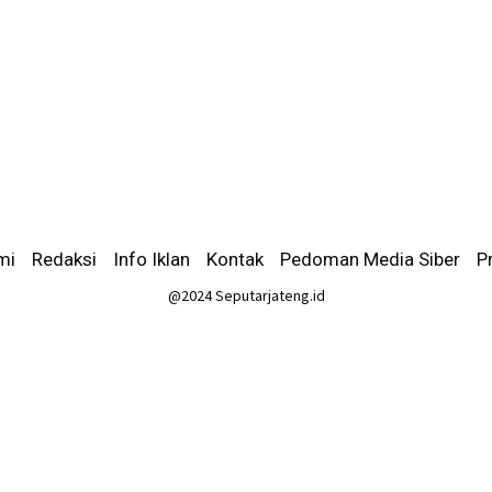
mi
-
Redaksi
-
Info Iklan
-
Kontak
-
Pedoman Media Siber
-
P
@2024 Seputarjateng.id