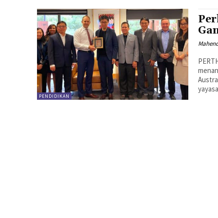
Per
Gan
Mahen
PERTH
menand
Austra
yayasa
PENDIDIKAN