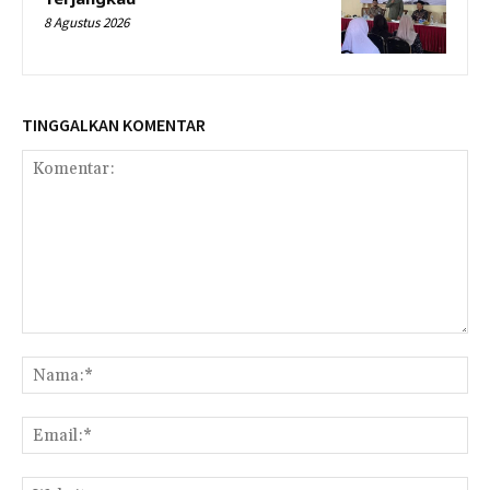
8 Agustus 2026
TINGGALKAN KOMENTAR
Komentar:
Na
Ema
Web