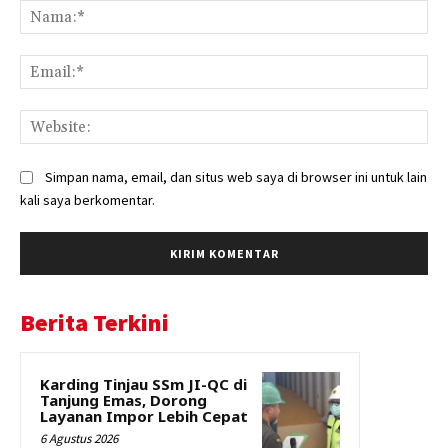
Na
Ema
Web
Simpan nama, email, dan situs web saya di browser ini untuk lain
kali saya berkomentar.
Berita Terkini
Karding Tinjau SSm JI-QC di
Tanjung Emas, Dorong
Layanan Impor Lebih Cepat
6 Agustus 2026