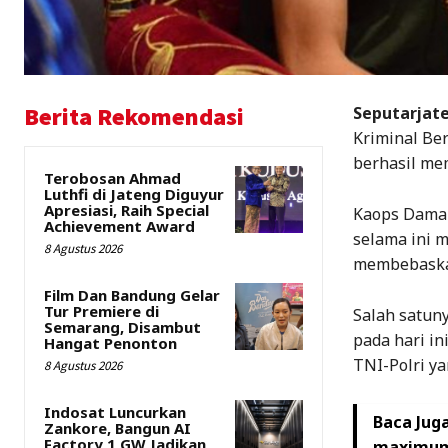
Berita Rekomendasi
Seputarjate
Kriminal Be
berhasil mem
Terobosan Ahmad
Luthfi di Jateng Diguyur
Apresiasi, Raih Special
Kaops Damai
Achievement Award
selama ini 
8 Agustus 2026
membebaskan
Film Dan Bandung Gelar
Tur Premiere di
Salah satun
Semarang, Disambut
pada hari in
Hangat Penonton
TNI-Polri y
8 Agustus 2026
Indosat Luncurkan
Baca Juga
Zankore, Bangun AI
Factory 1 GW Jadikan
maximum