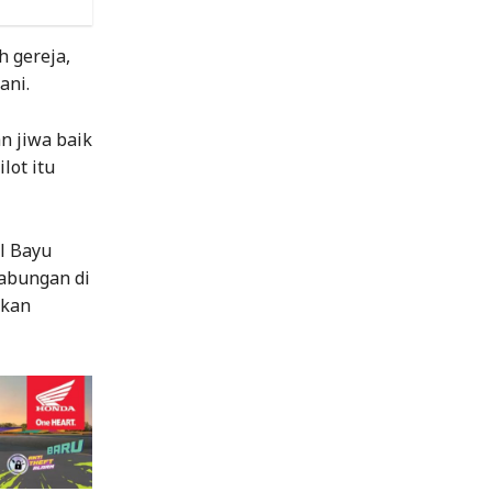
 gereja,
ani.
n jiwa baik
lot itu
l Bayu
gabungan di
gkan