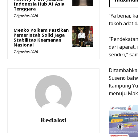
Indonesia Hub AI Asia
Tenggara
“Ya benar, 
7 Agustus 2026
tokoh adat d
Menko Polkam Pastikan
Pemerintah Solid Jaga
“Pendekatan 
Stabilitas Keamanan
Nasional
dari aparat,
7 Agustus 2026
sendiri,” s
Ditambahkan
Suseno bahwa
Kampung Yug
menuju Mako
Redaksi