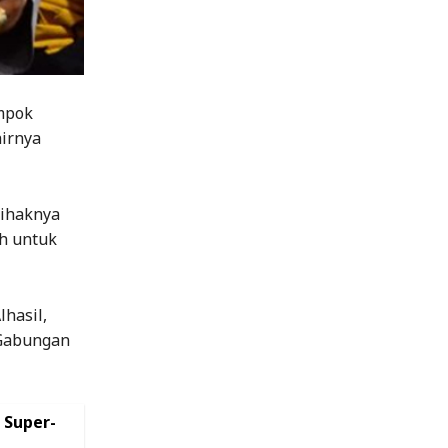
ompok
hirnya
pihaknya
h untuk
hasil,
m Gabungan
 Super-