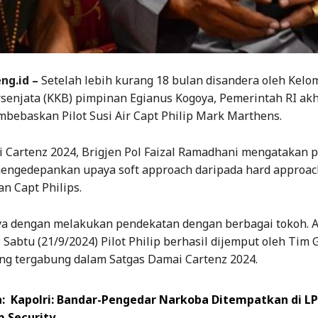
ng.id –
Setelah lebih kurang 18 bulan disandera oleh Kel
rsenjata (KKB) pimpinan Egianus Kogoya, Pemerintah RI ak
bebaskan Pilot Susi Air Capt Philip Mark Marthens.
 Cartenz 2024, Brigjen Pol Faizal Ramadhani mengatakan 
mengedepankan upaya soft approach daripada hard approac
 Capt Philips.
ya dengan melakukan pendekatan dengan berbagai tokoh. Al
i Sabtu (21/9/2024) Pilot Philip berhasil dijemput oleh Ti
ang tergabung dalam Satgas Damai Cartenz 2024.
:
Kapolri: Bandar-Pengedar Narkoba Ditempatkan di LP
 Security