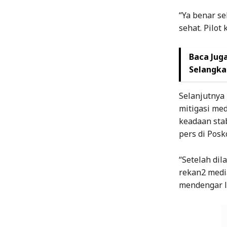
“Ya benar se
sehat. Pilot
Baca Juga
Selangka
Selanjutnya
mitigasi med
keadaan stab
pers di Posk
“Setelah dil
rekan2 medi
mendengar la