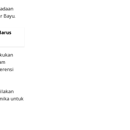
eadaan
r Bayu.
Harus
akukan
lam
ferensi
Silakan
mika untuk