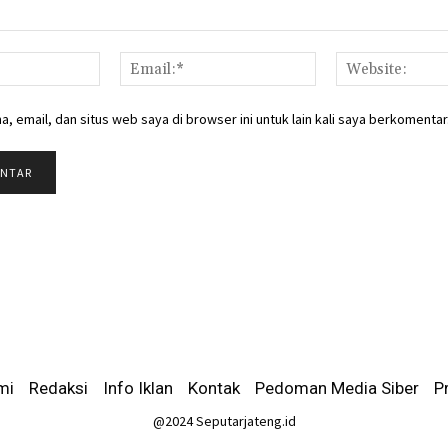
Nama:*
Email:*
, email, dan situs web saya di browser ini untuk lain kali saya berkomentar
mi
-
Redaksi
-
Info Iklan
-
Kontak
-
Pedoman Media Siber
-
P
@2024 Seputarjateng.id