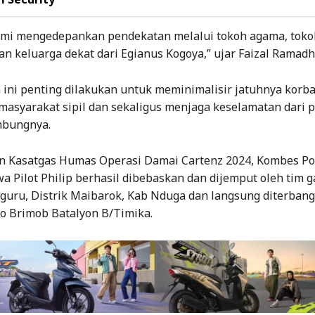
kami mengedepankan pendekatan melalui tokoh agama, tokoh
an keluarga dekat dari Egianus Kogoya,” ujar Faizal Ramadh
ini penting dilakukan untuk meminimalisir jatuhnya korba
 masyarakat sipil dan sekaligus menjaga keselamatan dari pi
ambungnya.
 Kasatgas Humas Operasi Damai Cartenz 2024, Kombes Po
 Pilot Philip berhasil dibebaskan dan dijemput oleh tim 
uru, Distrik Maibarok, Kab Nduga dan langsung diterban
 Brimob Batalyon B/Timika.