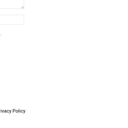
Website:
.
rivacy Policy