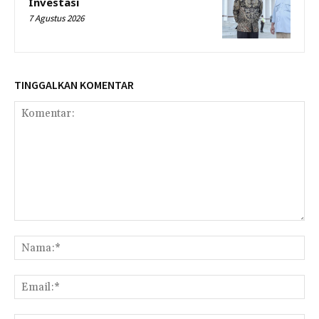
Investasi
7 Agustus 2026
TINGGALKAN KOMENTAR
Komentar:
Na
Ema