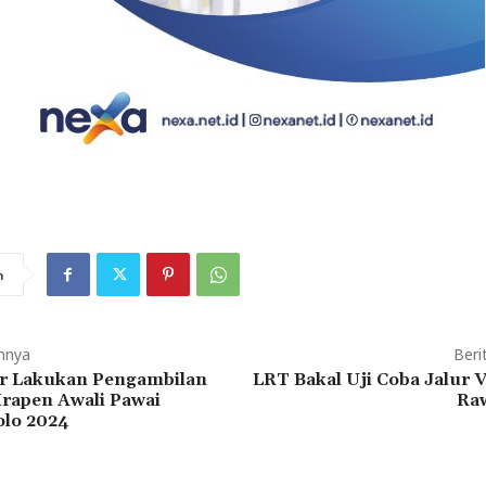
n
mnya
Beri
r Lakukan Pengambilan
LRT Bakal Uji Coba Jalur 
Mrapen Awali Pawai
Ra
olo 2024