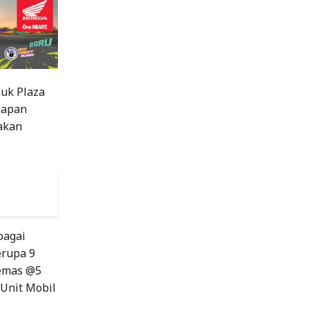
uk Plaza
papan
 akan
a
bagai
rupa 9
 emas @5
 Unit Mobil