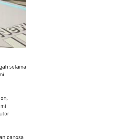
ngah selama
mi
ion,
ami
utor
gan pangsa