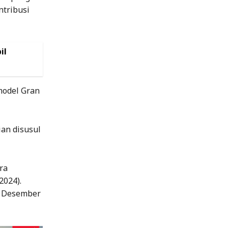
ntribusi
il
model Gran
.
ian disusul
ra
2024).
1 Desember