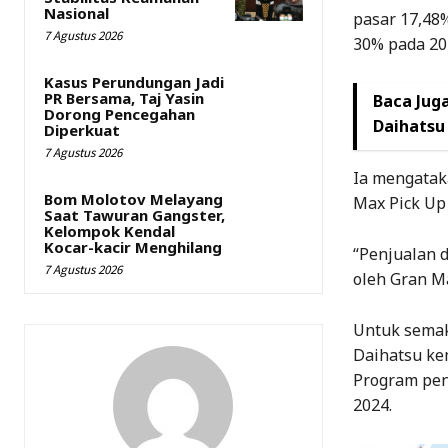
Nasional
pasar 17,48
7 Agustus 2026
30% pada 202
Kasus Perundungan Jadi
PR Bersama, Taj Yasin
Baca Juga
Dorong Pencegahan
Daihatsu
Diperkuat
7 Agustus 2026
Ia mengatak
Bom Molotov Melayang
Max Pick Up 
Saat Tawuran Gangster,
Kelompok Kendal
Kocar-kacir Menghilang
“Penjualan d
7 Agustus 2026
oleh Gran Ma
Untuk semak
Daihatsu kem
Program pen
2024.