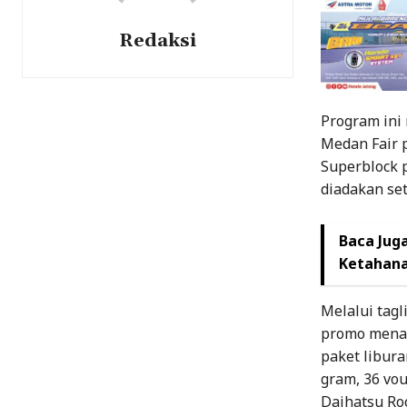
Redaksi
Program ini
Medan Fair 
Superblock p
diadakan set
Baca Juga
Ketahan
Melalui tag
promo menar
paket libura
gram, 36 vou
Daihatsu Roc