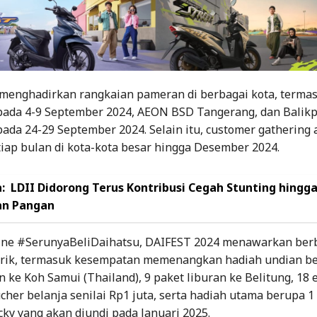
 menghadirkan rangkaian pameran di berbagai kota, termas
pada 4-9 September 2024, AEON BSD Tangerang, dan Balik
ada 24-29 September 2024. Selain itu, customer gathering
iap bulan di kota-kota besar hingga Desember 2024.
:
LDII Didorong Terus Kontribusi Cegah Stunting hingg
an Pangan
line #SerunyaBeliDaihatsu, DAIFEST 2024 menawarkan ber
ik, termasuk kesempatan memenangkan hadiah undian be
n ke Koh Samui (Thailand), 9 paket liburan ke Belitung, 18
cher belanja senilai Rp1 juta, serta hadiah utama berupa 1
ky yang akan diundi pada Januari 2025.