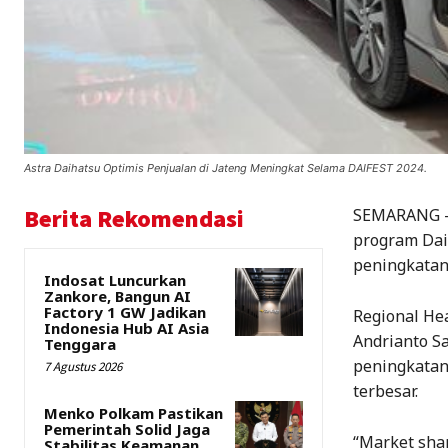
Astra Daihatsu Optimis Penjualan di Jateng Meningkat Selama DAIFEST 2024.
Berita Rekomendasi
SEMARANG – 
program Dai
peningkatan 
Indosat Luncurkan
Zankore, Bangun AI
Factory 1 GW Jadikan
Regional Hea
Indonesia Hub AI Asia
Andrianto S
Tenggara
peningkatan
7 Agustus 2026
terbesar.
Menko Polkam Pastikan
Pemerintah Solid Jaga
“Market shar
Stabilitas Keamanan