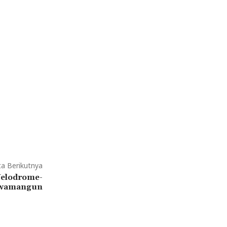
ta Berikutnya
Velodrome-
wamangun