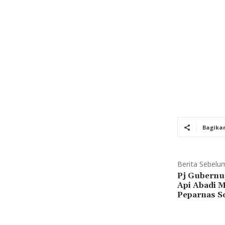
Bagika
Berita Sebelu
Pj Gubernu
Api Abadi 
Peparnas S