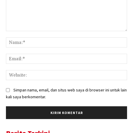
Komentar:
Na
Ema
Web
Simpan nama, email, dan situs web saya di browser ini untuk lain
kali saya berkomentar.