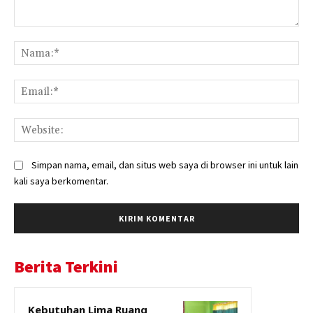
Komentar:
Na
Ema
Web
Simpan nama, email, dan situs web saya di browser ini untuk lain
kali saya berkomentar.
Berita Terkini
Kebutuhan Lima Ruang