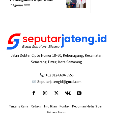
7 Agustus 2026
Jalan Dokter Cipto Nomor 18–20, Kebonagung, Kecamatan
Semarang Timur, Kota Semarang
: +62 812-6684-5555
: Seputarjatengid@gmail.com
Tentang Kami
-
Redaksi
-
Info Iklan
-
Kontak
-
Pedoman Media Siber
-
Privacy Policy