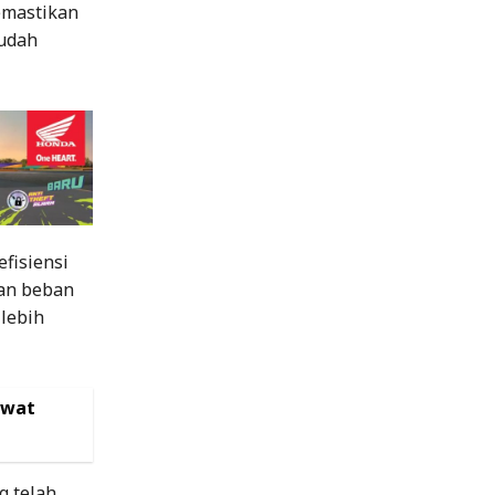
emastikan
mudah
fisiensi
gan beban
 lebih
ewat
g telah