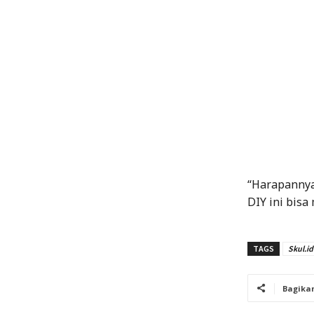
“Harapannya,
DIY ini bisa
TAGS
Skul.id
Bagika