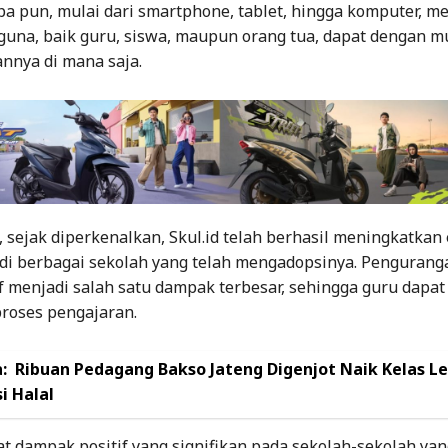
pa pun, mulai dari smartphone, tablet, hingga komputer, m
una, baik guru, siswa, maupun orang tua, dapat dengan 
nya di mana saja.
sejak diperkenalkan, Skul.id telah berhasil meningkatkan e
 di berbagai sekolah yang telah mengadopsinya. Penguran
f menjadi salah satu dampak terbesar, sehingga guru dapat
proses pengajaran.
:
Ribuan Pedagang Bakso Jateng Digenjot Naik Kelas L
si Halal
t dampak positif yang signifikan pada sekolah-sekolah yan