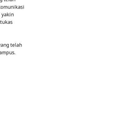
 komunikasi
 yakin
 tukas
yang telah
kampus.