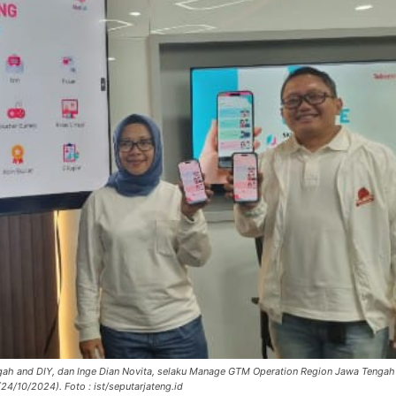
h and DIY, dan Inge Dian Novita, selaku Manage GTM Operation Region Jawa Tengah 
24/10/2024). Foto : ist/seputarjateng.id