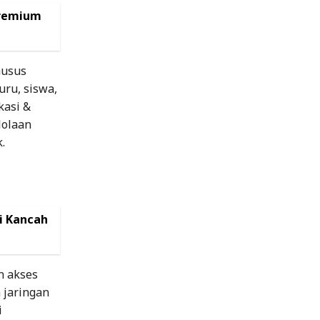
Premium
husus
ru, siswa,
kasi &
lolaan
.
i Kancah
n akses
 jaringan
i