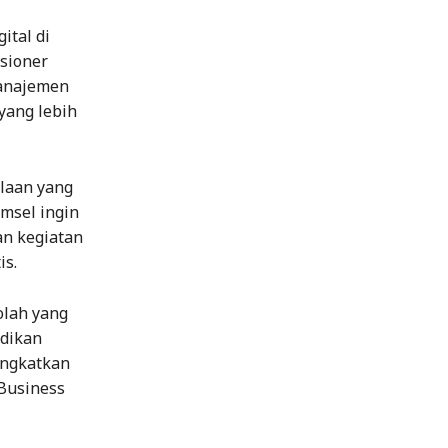
ital di
usioner
manajemen
yang lebih
laan yang
omsel ingin
an kegiatan
is.
olah yang
idikan
ingkatkan
Business