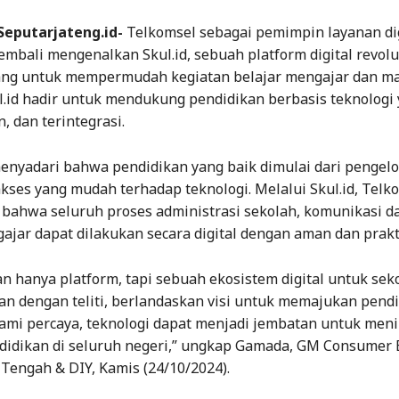
eputarjateng.id-
Telkomsel sebagai pemimpin layanan dig
embali mengenalkan Skul.id, sebuah platform digital revol
ang untuk mempermudah kegiatan belajar mengajar dan 
l.id hadir untuk mendukung pendidikan berbasis teknologi 
 dan terintegrasi.
enyadari bahwa pendidikan yang baik dimulai dari pengelo
akses yang mudah terhadap teknologi. Melalui Skul.id, Telk
bahwa seluruh proses administrasi sekolah, komunikasi d
ajar dapat dilakukan secara digital dengan aman dan prakt
an hanya platform, tapi sebuah ekosistem digital untuk sek
n dengan teliti, berlandaskan visi untuk memajukan pend
Kami percaya, teknologi dapat menjadi jembatan untuk men
ndidikan di seluruh negeri,” ungkap Gamada, GM Consumer 
Tengah & DIY, Kamis (24/10/2024).