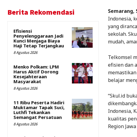
Berita Rekomendasi
Semarang, S
Indonesia, k
yang diranc
Efisiensi
sekolah. Sku
Penyelenggaraan Jadi
Kunci Menjaga Biaya
mudah, aman,
Haji Tetap Terjangkau
8 Agustus 2026
Telkomsel m
efisien dan 
Menko Polkam: LPM
Harus Aktif Dorong
memastikan 
Kesejahteraan
belajar meng
Masyarakat
8 Agustus 2026
“Skul.id buk
11 Ribu Peserta Hadiri
dikembangka
Muktamar Tapak Suci,
Indonesia, 
Luthfi Tekankan
Semangat Persatuan
kualitas pe
8 Agustus 2026
Region Jawa 