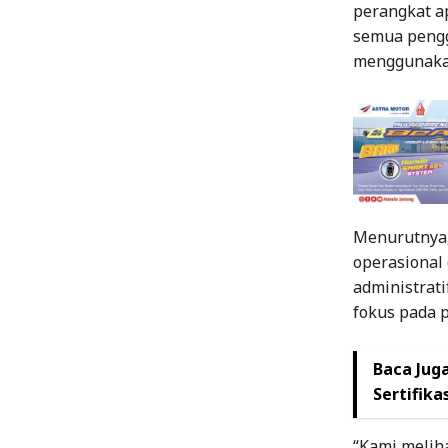
perangkat a
semua pengg
menggunakan
Menurutnya, 
operasional
administrati
fokus pada 
Baca Juga
Sertifika
“Kami meliha