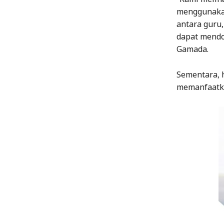
menggunakan
antara guru,
dapat mendor
Gamada.
Sementara, h
memanfaatka