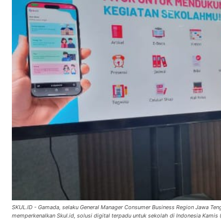
SKUL.ID - Gamada, selaku General Manager Consumer Business Region Jawa Tenga
memperkenalkan Skul.id, solusi digital terpadu untuk sekolah di Indonesia Kamis (