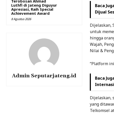
Terobosan Ahmad
Luthfi di Jateng Diguyur
Baca Juga
Apresiasi, Raih Special
Dijual Se
Achievement Award
8 Agustus 2026
Dijelaskan, 
untuk memen
hingga orang
Wajah, Penge
Nilai & Pen
“Platform in
Admin Seputarjateng.id
Baca Juga
Internas
Dijelaskan,
yang ditawa
Telkomsel at