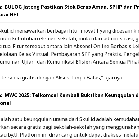
:
BULOG Jateng Pastikan Stok Beras Aman, SPHP dan 
suai HET
Skul.id menawarkan berbagai fitur inovatif yang didesain k
uhi kebutuhan elemen sekolah, mulai dari administrasi, gu
 tua. Fitur tersebut antara lain Absensi Online Berbasis Lo
lolaan Kelas Virtual, Pembayaran SPP yang Praktis, Penge
gumuman Ujian, dan Komunikasi Efisien Antara Semua Pihak
i tersedia gratis dengan Akses Tanpa Batas,” ujarnya.
:
MWC 2025: Telkomsel Kembali Buktikan Keunggulan d
ional
 salah satu keunggulan utama dari Skul.id adalah kemudaha
rkan secara gratis bagi sekolah-sekolah yang menggunakan
au by.U. Platform ini dirancang untuk dapat diakses melalu