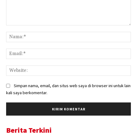
Komentar:
Na
Ema
Web
Simpan nama, email, dan situs web saya di browser ini untuk lain
kali saya berkomentar.
Berita Terkini