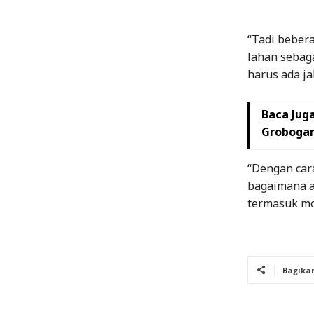
“Tadi beber
lahan sebaga
harus ada ja
Baca Juga
Groboga
“Dengan car
bagaimana ak
termasuk mob
Bagika