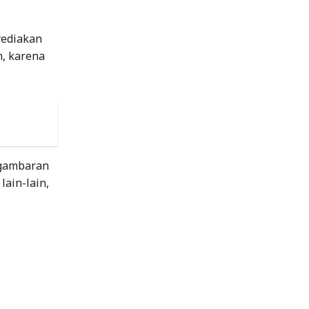
yediakan
n, karena
 gambaran
lain-lain,