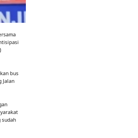
ersama
tisipasi
)
kan bus
g Jalan
gan
syarakat
g sudah