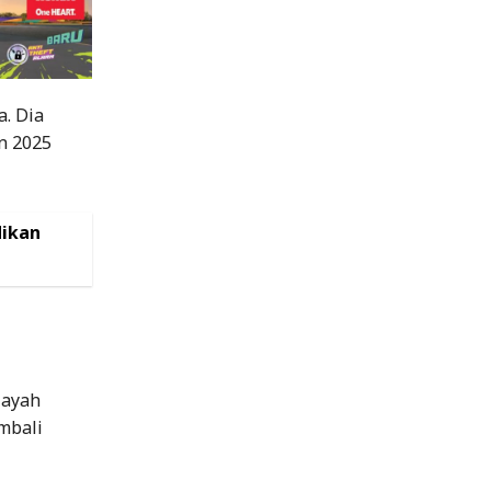
a. Dia
n 2025
dikan
layah
mbali