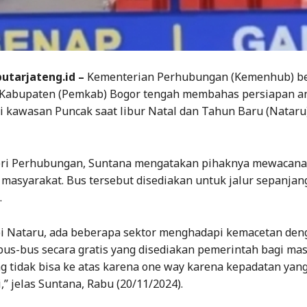
putarjateng.id –
Kementerian Perhubungan (Kemenhub) b
Kabupaten (Pemkab) Bogor tengah membahas persiapan an
i kawasan Puncak saat libur Natal dan Tahun Baru (Nataru
ri Perhubungan, Suntana mengatakan pihaknya mewacana
 masyarakat. Bus tersebut disediakan untuk jalur sepanjan
.
 Nataru, ada beberapa sektor menghadapi kemacetan den
bus-bus secara gratis yang disediakan pemerintah bagi ma
 tidak bisa ke atas karena one way karena kepadatan yan
i,” jelas Suntana, Rabu (20/11/2024).