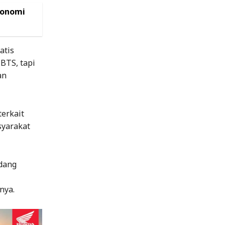
konomi
atis
BTS, tapi
an
terkait
syarakat
edang
nya.