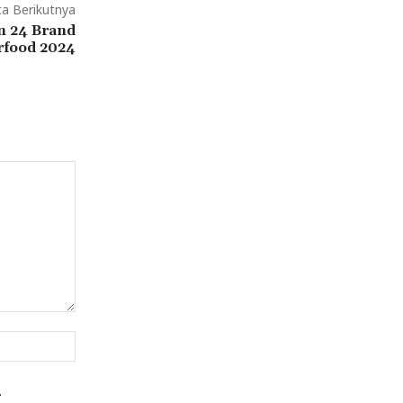
ta Berikutnya
n 24 Brand
rfood 2024
Website:
.