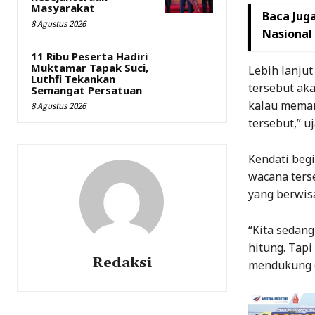
Masyarakat
Baca Juga
8 Agustus 2026
Nasional 
11 Ribu Peserta Hadiri
Muktamar Tapak Suci,
Lebih lanju
Luthfi Tekankan
tersebut aka
Semangat Persatuan
kalau meman
8 Agustus 2026
tersebut,” u
Kendati begi
wacana ters
yang berwisa
“Kita sedang
hitung. Tap
Redaksi
mendukung g