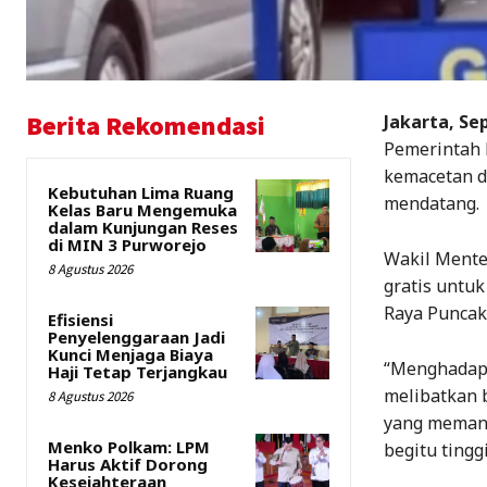
Berita Rekomendasi
Jakarta, Se
Pemerintah 
kemacetan d
Kebutuhan Lima Ruang
mendatang.
Kelas Baru Mengemuka
dalam Kunjungan Reses
di MIN 3 Purworejo
Wakil Mente
8 Agustus 2026
gratis untuk
Raya Puncak
Efisiensi
Penyelenggaraan Jadi
Kunci Menjaga Biaya
“Menghadapi
Haji Tetap Terjangkau
melibatkan 
8 Agustus 2026
yang memang
Menko Polkam: LPM
begitu tingg
Harus Aktif Dorong
Kesejahteraan