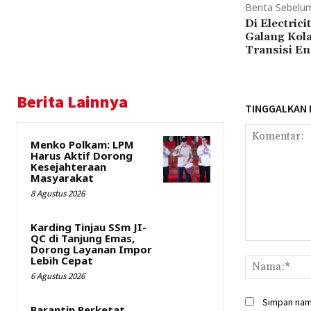
Berita Sebelu
Di Electric
Galang Kol
Transisi En
Berita Lainnya
TINGGALKAN
Menko Polkam: LPM
Harus Aktif Dorong
Kesejahteraan
Masyarakat
8 Agustus 2026
Karding Tinjau SSm JI-
QC di Tanjung Emas,
Komentar:
Dorong Layanan Impor
Lebih Cepat
6 Agustus 2026
Simpan nama
Barantin Perketat