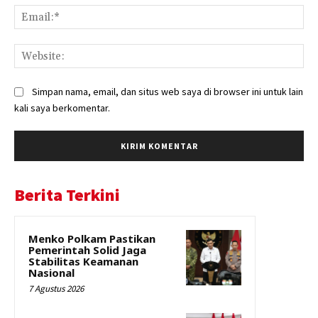
Ema
Web
Simpan nama, email, dan situs web saya di browser ini untuk lain
kali saya berkomentar.
Berita Terkini
Menko Polkam Pastikan
Pemerintah Solid Jaga
Stabilitas Keamanan
Nasional
7 Agustus 2026