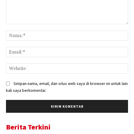
Komentar:
Na
Ema
Web
Simpan nama, email, dan situs web saya di browser ini untuk lain
kali saya berkomentar.
Berita Terkini