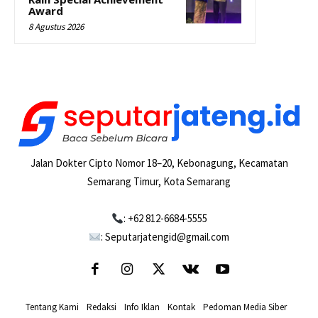
Award
8 Agustus 2026
Jalan Dokter Cipto Nomor 18–20, Kebonagung, Kecamatan
Semarang Timur, Kota Semarang
: +62 812-6684-5555
: Seputarjatengid@gmail.com
Tentang Kami
-
Redaksi
-
Info Iklan
-
Kontak
-
Pedoman Media Siber
-