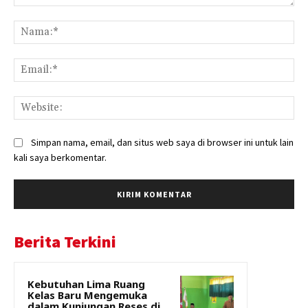
Komentar:
Na
Ema
Web
Simpan nama, email, dan situs web saya di browser ini untuk lain
kali saya berkomentar.
Berita Terkini
Kebutuhan Lima Ruang
Kelas Baru Mengemuka
dalam Kunjungan Reses di