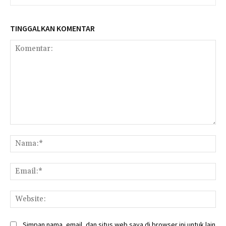
TINGGALKAN KOMENTAR
Komentar:
Na
Ema
Web
Simpan nama, email, dan situs web saya di browser ini untuk lain