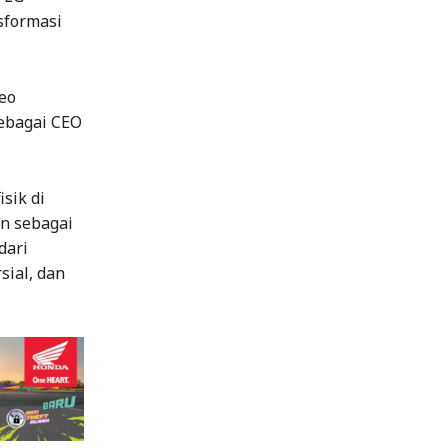
sformasi
eo
sebagai CEO
sik di
un sebagai
dari
sial, dan