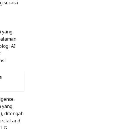
g secara
) yang
galaman
logi AI
k
si.
a
igence,
a yang
), ditengah
rcial and
, LG