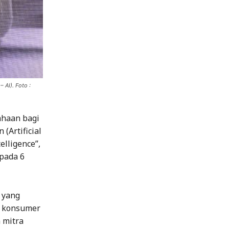
 AI). Foto :
ahaan bagi
Artificial
elligence”,
 pada 6
 yang
k konsumer
n mitra