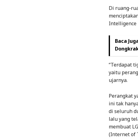
Di ruang-rua
menciptakan 
Intelligence
Baca Juga
Dongkrak
“Terdapat t
yaitu perang
ujarnya.
Perangkat ya
ini tak hany
di seluruh d
lalu yang te
membuat LG 
(Internet of