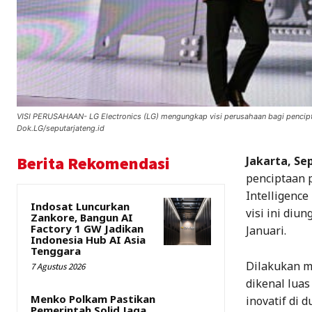
VISI PERUSAHAAN- LG Electronics (LG) mengungkap visi perusahaan bagi penciptaa
Dok.LG/seputarjateng.id
Berita Rekomendasi
Jakarta, Se
penciptaan 
Intelligence
Indosat Luncurkan
visi ini diu
Zankore, Bangun AI
Factory 1 GW Jadikan
Januari.
Indonesia Hub AI Asia
Tenggara
Dilakukan m
7 Agustus 2026
dikenal lua
Menko Polkam Pastikan
inovatif di 
Pemerintah Solid Jaga