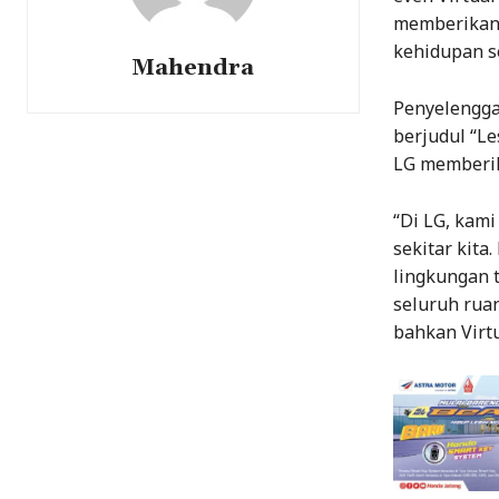
memberikan 
kehidupan se
Mahendra
Penyelengga
berjudul “Le
LG memberik
“Di LG, kami
sekitar kita
lingkungan 
seluruh ruan
bahkan Virtu