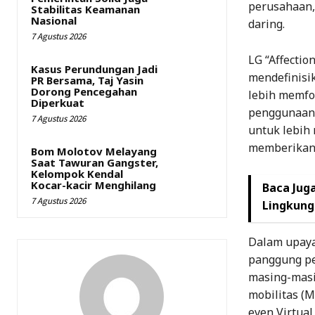
perusahaan,
Stabilitas Keamanan
Nasional
daring.
7 Agustus 2026
LG “Affecti
Kasus Perundungan Jadi
mendefinisi
PR Bersama, Taj Yasin
Dorong Pencegahan
lebih memfo
Diperkuat
penggunaan.
7 Agustus 2026
untuk lebih
memberikan 
Bom Molotov Melayang
Saat Tawuran Gangster,
Kelompok Kendal
Kocar-kacir Menghilang
Baca Juga
7 Agustus 2026
Lingkun
Dalam upaya
panggung pe
masing-masi
mobilitas (M
even Virtual