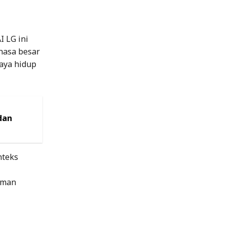
 LG ini
hasa besar
aya hidup
dan
nteks
aman