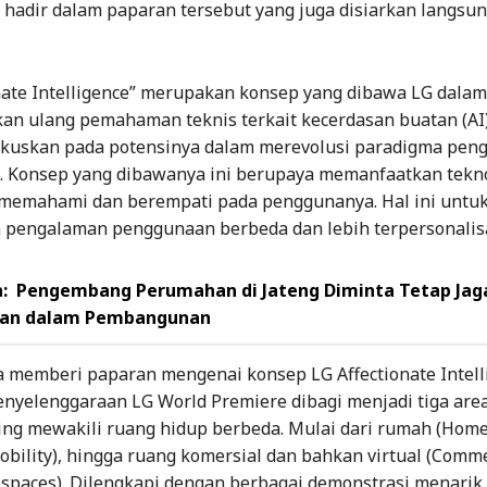
 hadir dalam paparan tersebut yang juga disiarkan langsun
onate Intelligence” merupakan konsep yang dibawa LG dalam
kan ulang pemahaman teknis terkait kecerdasan buatan (AI
kuskan pada potensinya dalam merevolusi paradigma pen
 Konsep yang dibawanya ini berupaya memanfaatkan tekno
 memahami dan berempati pada penggunanya. Hal ini untu
pengalaman penggunaan berbeda dan lebih terpersonalisa
:
Pengembang Perumahan di Jateng Diminta Tetap Jag
gan dalam Pembangunan
 memberi paparan mengenai konsep LG Affectionate Intell
nyelenggaraan LG World Premiere dibagi menjadi tiga are
ng mewakili ruang hidup berbeda. Mulai dari rumah (Home
obility), hingga ruang komersial dan bahkan virtual (Comme
 spaces). Dilengkapi dengan berbagai demonstrasi menarik