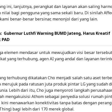
ng ini, lanjutnya, perangkat dan layanan akan saling harm
nilai bagi pengguna yang sama sekali baru. Di sinilah Affe
 kami benar-benar bersinar, menonjol dari yang lain.
:
Gubernur Luthfi Warning BUMD Jateng, Harus Kreatif
 PAD
iga elemen mendasar untuk mewujudkan visi besar tersebut
kat yang terhubung, agen AI yang andal dan layanan terinte
ng terhubung dikatakan Cho menjadi salah satu aset terbe
a merujuk pada ratusan juta produk pintar LG yang sudah 
unia. Lebih dari itu, Cho juga menyoroti langkah perusahaa
lah mengakuisisi Athom sebagai penyedia solusi rumah pinta
kini menawarkan konektivitas tanpa batas dengan perang
 Thing) bagi lebih dari 170 merek global.