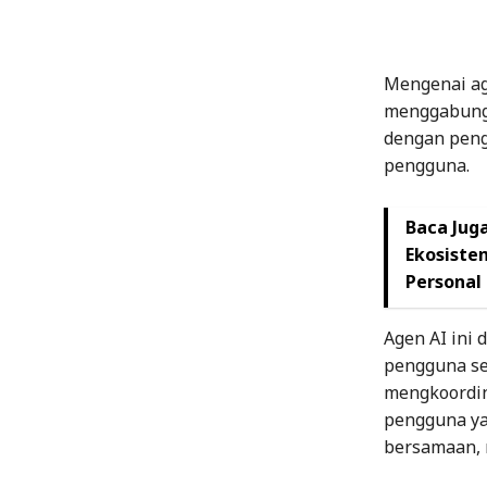
Mengenai ag
menggabungk
dengan peng
pengguna.
Baca Juga
Ekosiste
Personal
Agen AI ini
pengguna se
mengkoordin
pengguna ya
bersamaan, 