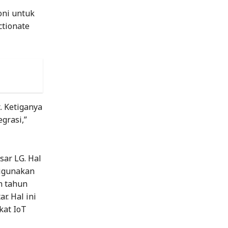
oni untuk
ctionate
. Ketiganya
grasi,”
sar LG. Hal
digunakan
n tahun
r. Hal ini
kat IoT