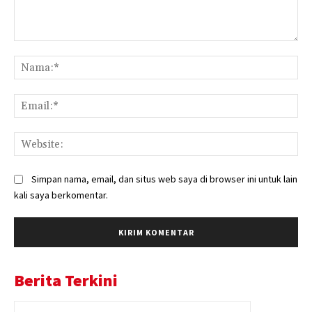
Komentar:
Na
Ema
Web
Simpan nama, email, dan situs web saya di browser ini untuk lain
kali saya berkomentar.
Berita Terkini