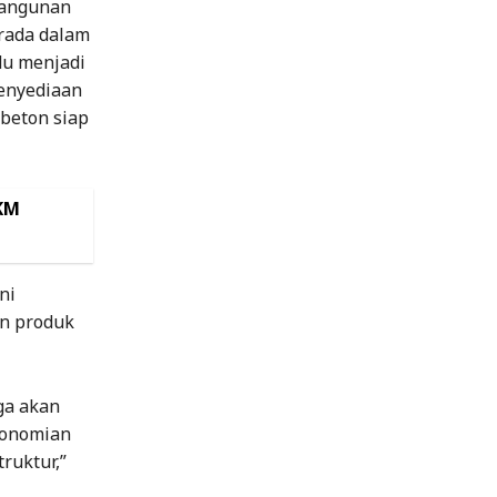
bangunan
erada dalam
du menjadi
enyediaan
beton siap
MKM
ni
n produk
ga akan
konomian
ruktur,”