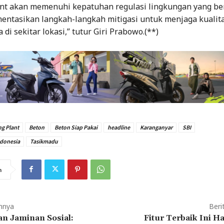
ant akan memenuhi kepatuhan regulasi lingkungan yang be
ntasikan langkah-langkah mitigasi untuk menjaga kualita
a di sekitar lokasi,” tutur Giri Prabowo.(**)
ng Plant
Beton
Beton Siap Pakai
headline
Karanganyar
SBI
ndonesia
Tasikmadu
n
mnya
Beri
n Jaminan Sosial:
Fitur Terbaik Ini H