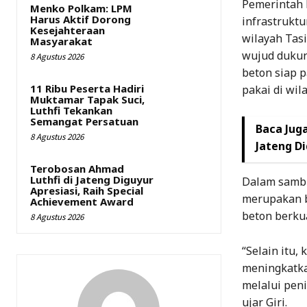
Pemerintah 
Menko Polkam: LPM
Harus Aktif Dorong
infrastruktu
Kesejahteraan
wilayah Tasi
Masyarakat
wujud dukun
8 Agustus 2026
beton siap 
11 Ribu Peserta Hadiri
pakai di wil
Muktamar Tapak Suci,
Luthfi Tekankan
Semangat Persatuan
Baca Juga
8 Agustus 2026
Jateng D
Terobosan Ahmad
Luthfi di Jateng Diguyur
Dalam sambu
Apresiasi, Raih Special
merupakan b
Achievement Award
beton berkua
8 Agustus 2026
“Selain itu,
meningkatka
melalui peni
ujar Giri.