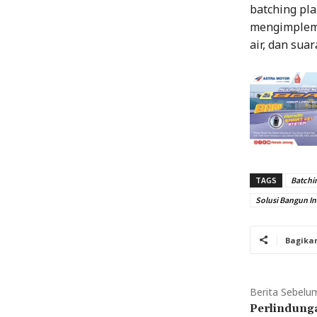
batching pl
mengimpleme
air, dan suar
TAGS
Batchi
Solusi Bangun I
Bagika
Berita Sebelu
Perlindunga