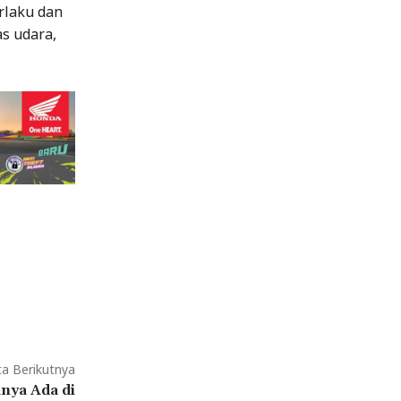
rlaku dan
s udara,
ta Berikutnya
anya Ada di