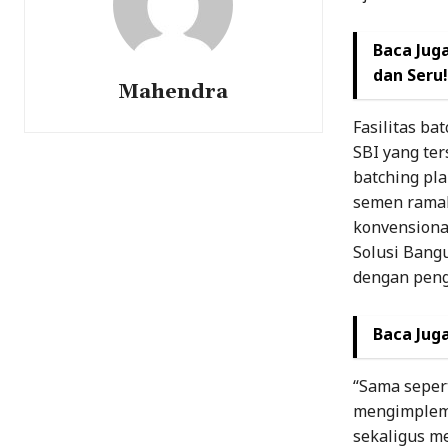
Baca Juga
dan Seru!
Mahendra
Fasilitas ba
SBI yang ter
batching pl
semen ramah
konvensiona
Solusi Bang
dengan peng
Baca Juga
“Sama sepert
mengimpleme
sekaligus m