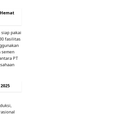
o Hemat
 siap pakai
0 fasilitas
nggunakan
n semen
antara PT
usahaan
 2025
duksi,
asional