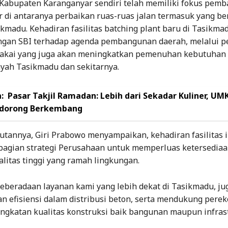
Kabupaten Karanganyar sendiri telah memiliki fokus pem
r di antaranya perbaikan ruas-ruas jalan termasuk yang b
kmadu. Kehadiran fasilitas batching plant baru di Tasikma
gan SBI terhadap agenda pembangunan daerah, melalui p
pakai yang juga akan meningkatkan pemenuhan kebutuhan 
ayah Tasikmadu dan sekitarnya.
:
Pasar Takjil Ramadan: Lebih dari Sekadar Kuliner, U
idorong Berkembang
tannya, Giri Prabowo menyampaikan, kehadiran fasilitas i
agian strategi Perusahaan untuk memperluas ketersediaa
litas tinggi yang ramah lingkungan.
 keberadaan layanan kami yang lebih dekat di Tasikmadu, ju
n efisiensi dalam distribusi beton, serta mendukung pere
ngkatan kualitas konstruksi baik bangunan maupun infrast