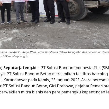
ersama Direktur PT Karya Wira Beton, Bonifatius Cahyo Trinugroho dan perwakilan dae
k.SBI/seputarjateng.id
, Seputarjateng.id
– PT Solusi Bangun Indonesia Tbk (SBI
ya, PT Solusi Bangun Beton meresmikan fasilitas batching 
, Karanganyar pada Kamis, 23 Januari 2025. Acara peresmia
r PT Solusi Bangun Beton, Giri Prabowo, pejabat Pemerint
perwakilan mitra bisnis dan para pemangku kepentingan l