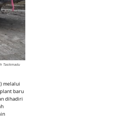
rah Tasikmadu
) melalui
plant baru
n dihadiri
ah
ain