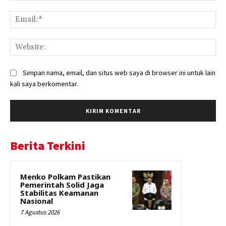
Ema
Web
Simpan nama, email, dan situs web saya di browser ini untuk lain
kali saya berkomentar.
Berita Terkini
Menko Polkam Pastikan
Pemerintah Solid Jaga
Stabilitas Keamanan
Nasional
7 Agustus 2026