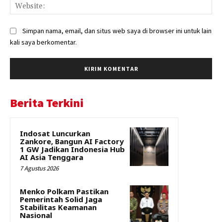
Web
Simpan nama, email, dan situs web saya di browser ini untuk lain
kali saya berkomentar.
Berita Terkini
Indosat Luncurkan
Zankore, Bangun AI Factory
1 GW Jadikan Indonesia Hub
AI Asia Tenggara
7 Agustus 2026
Menko Polkam Pastikan
Pemerintah Solid Jaga
Stabilitas Keamanan
Nasional