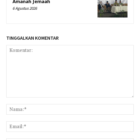
Amanah Jemaah
6 Agustus 2026
TINGGALKAN KOMENTAR
Komentar:
Na
Ema