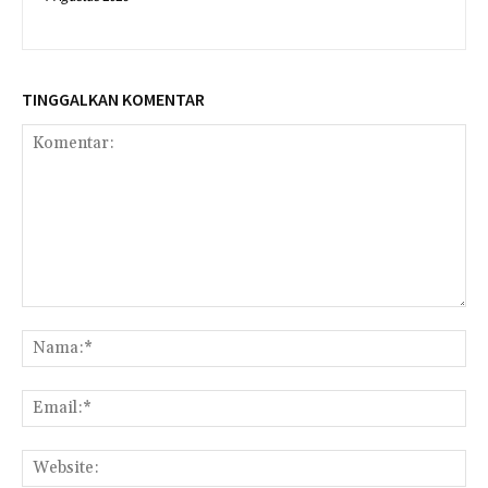
TINGGALKAN KOMENTAR
Komentar:
Na
Ema
Web