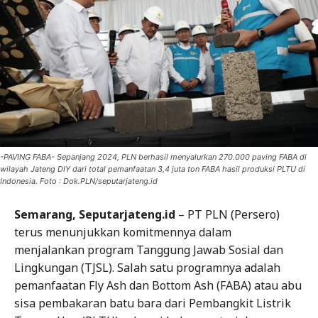
-PAVING FABA- Sepanjang 2024, PLN berhasil menyalurkan 270.000 paving FABA di
wilayah Jateng DIY dari total pemanfaatan 3,4 juta ton FABA hasil produksi PLTU di
Indonesia. Foto : Dok.PLN/seputarjateng.id
Semarang, Seputarjateng.id
– PT PLN (Persero)
terus menunjukkan komitmennya dalam
menjalankan program Tanggung Jawab Sosial dan
Lingkungan (TJSL). Salah satu programnya adalah
pemanfaatan Fly Ash dan Bottom Ash (FABA) atau abu
sisa pembakaran batu bara dari Pembangkit Listrik