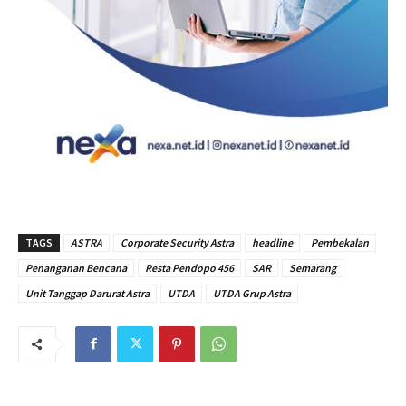
TAGS
ASTRA
Corporate Security Astra
headline
Pembekalan
Penanganan Bencana
Resta Pendopo 456
SAR
Semarang
Unit Tanggap Darurat Astra
UTDA
UTDA Grup Astra