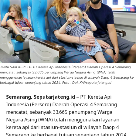
-WNA NAIK KERETA- PT Kereta Api Indonesia (Persero) Daerah Operasi 4 Semarang
mencatat, sebanyak 33.665 penumpang Warga Negara Asing (WNA) telah
menggunakan layanan kereta api dari stasiun-stasiun di wilayah Daop 4 Semarang ke
berbagai tujuan sepanjang tahun 2024. Foto : Dok.KAI/seputarjateng.id
Semarang, Seputarjateng.id
– PT Kereta Api
Indonesia (Persero) Daerah Operasi 4 Semarang
mencatat, sebanyak 33.665 penumpang Warga
Negara Asing (WNA) telah menggunakan layanan
kereta api dari stasiun-stasiun di wilayah Daop 4
Semarang ke berbagai tujuan sepanjang tahun 2024.