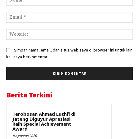
Ema
Web
Simpan nama, email, dan situs web saya di browser ini untuk lain
kali saya berkomentar.
Berita Terkini
Terobosan Ahmad Luthfi di
Jateng Diguyur Apresiasi,
Raih Special Achievement
Award
8 Agustus 2026