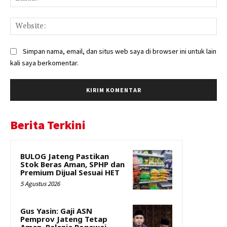
Web
Simpan nama, email, dan situs web saya di browser ini untuk lain
kali saya berkomentar.
Berita Terkini
BULOG Jateng Pastikan
Stok Beras Aman, SPHP dan
Premium Dijual Sesuai HET
5 Agustus 2026
Gus Yasin: Gaji ASN
Pemprov Jateng Tetap