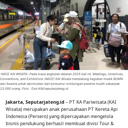
-MICE KAI WISATA- Pada masa angkutan lebaran 2025 kali ini, Meetings, Incentives,
Conventions, and Exhibitions (MICE) KAI Wisata mendukung kegiatan mudik BUMN
dan Swasta untuk akomodasi dan konsumsi rombongan peserta mudik sebanyak
23.090 orang. Foto : Dok.KAI/seputarjateng.id
Jakarta, Seputarjateng.id
– PT KA Pariwisata (KAI
Wisata) merupakan anak perusahaan PT Kereta Api
Indonesia (Persero) yang dipercayakan mengelola
bisnis pendukung berhasil membuat divisi Tour &