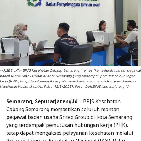
-AKSES JKN- BPJS Kesehatan Cabang Semarang memastikan seluruh mantan pegawai
badan usaha Sritex Group di Kota Semarang yang terdampak pemutusan hubungan
kerja (PHK), tetap dapat mengakses pelayanan kesehatan melalui Program Jaminan
Kesehatan Nasional (JKN), Rabu (12/3/2025). Foto : Dok.BPJS/seputarjateng.id
Semarang, Seputarjateng.id
– BPJS Kesehatan
Cabang Semarang memastikan seluruh mantan
pegawai badan usaha Sritex Group di Kota Semarang
yang terdampak pemutusan hubungan kerja (PHK),
tetap dapat mengakses pelayanan kesehatan melalui
Program Jaminan Kesehatan Nasional (JKN), Rabu