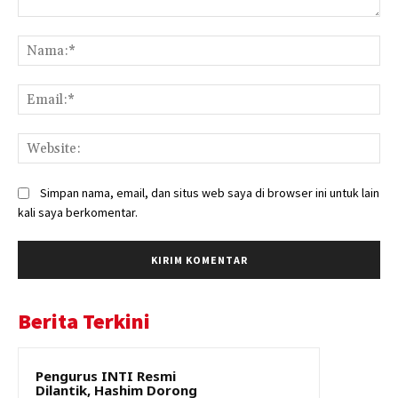
Komentar:
Na
Ema
Web
Simpan nama, email, dan situs web saya di browser ini untuk lain
kali saya berkomentar.
Berita Terkini
Pengurus INTI Resmi
Dilantik, Hashim Dorong