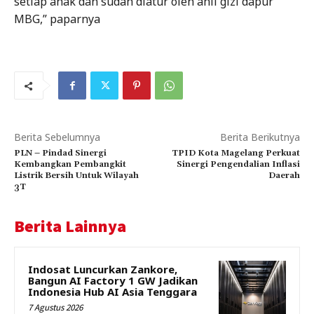
setiap anak dan sudah diatur oleh ahli gizi dapur
MBG,” paparnya
Berita Sebelumnya
Berita Berikutnya
PLN – Pindad Sinergi
TPID Kota Magelang Perkuat
Kembangkan Pembangkit
Sinergi Pengendalian Inflasi
Listrik Bersih Untuk Wilayah
Daerah
3T
Berita Lainnya
Indosat Luncurkan Zankore,
Bangun AI Factory 1 GW Jadikan
Indonesia Hub AI Asia Tenggara
7 Agustus 2026