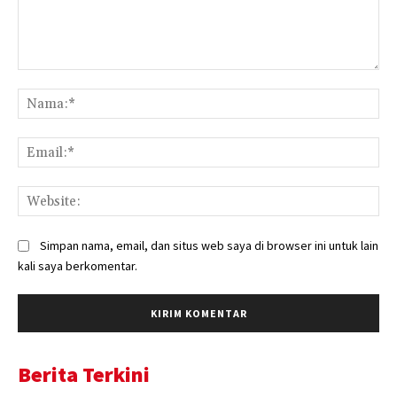
Komentar:
Na
Ema
Web
Simpan nama, email, dan situs web saya di browser ini untuk lain
kali saya berkomentar.
Berita Terkini