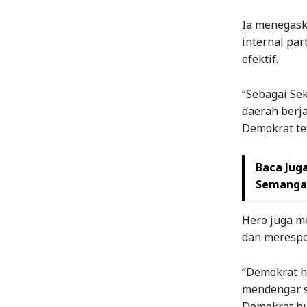
Ia menegask
internal par
efektif.
“Sebagai Se
daerah berj
Demokrat te
Baca Juga
Semangat
Hero juga 
dan merespon
“Demokrat ha
mendengar s
Demokrat buk