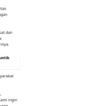
itas
ngan
sat dan
a
hnya.
untik
yarakat
,
Kami ingin
 yang