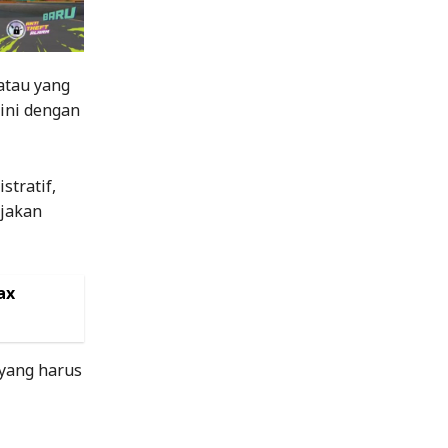
atau yang
ini dengan
tratif,
ijakan
ax
 yang harus