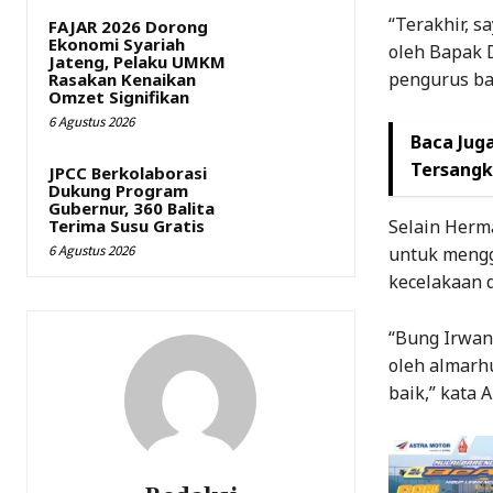
“Terakhir, s
FAJAR 2026 Dorong
Ekonomi Syariah
oleh Bapak 
Jateng, Pelaku UMKM
pengurus ba
Rasakan Kenaikan
Omzet Signifikan
6 Agustus 2026
Baca Juga
Tersangk
JPCC Berkolaborasi
Dukung Program
Gubernur, 360 Balita
Terima Susu Gratis
Selain Herm
6 Agustus 2026
untuk mengg
kecelakaan d
“Bung Irwan
oleh almarh
baik,” kata A