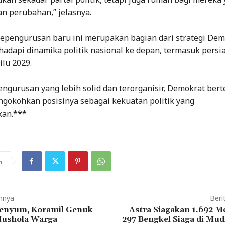
n perubahan,” jelasnya.
epengurusan baru ini merupakan bagian dari strategi Dem
adapi dinamika politik nasional ke depan, termasuk persi
lu 2029.
ngurusan yang lebih solid dan terorganisir, Demokrat ber
gokohkan posisinya sebagai kekuatan politik yang
kan.***
n
mnya
Beri
enyum, Koramil Genuk
Astra Siagakan 1.692 M
Mushola Warga
297 Bengkel Siaga di Mud