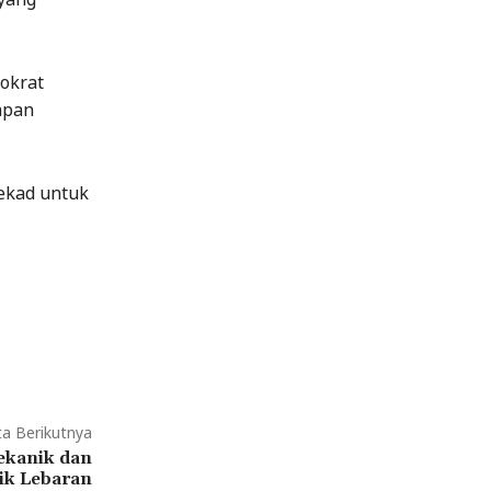
okrat
apan
tekad untuk
ta Berikutnya
ekanik dan
ik Lebaran