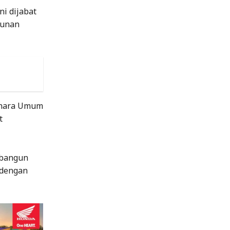
i dijabat
sunan
ahara Umum
t
ibangun
 dengan