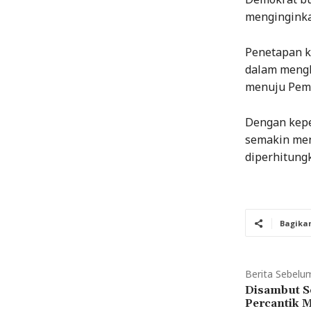
menginginka
Penetapan k
dalam mengh
menuju Pemi
Dengan kepe
semakin men
diperhitung
Bagika
Berita Sebelu
Disambut S
Percantik 