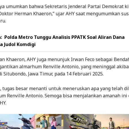
aya umumkan bahwa Sekretaris Jenderal Partai Demokrat kin
Doktor Herman Khaeron,” ujar AHY saat mengumumkan su
ru.
:
Polda Metro Tunggu Analisis PPATK Soal Aliran Dana
a Judol Komdigi
an Khaeron, AHY juga menunjuk Irwan Feco sebagai Bend
antikan almarhum Renville Antonio, yang meninggal akiba
i Situbondo, Jawa Timur, pada 14 Februari 2025.
, tugas besar menanti untuk meneruskan apa yang telah d
um Renville Antonio. Semoga bisa menjalankan amanah ini
HY.