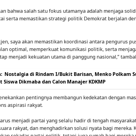
an bahwa salah satu fokus utamanya adalah menjaga solid
tai serta memastikan strategi politik Demokrat berjalan de
kjen, saya akan memastikan koordinasi antara pengurus pu
alan optimal, memperkuat komunikasi politik, serta menjag
tap menjadi kekuatan utama di panggung nasional,” tamba
:
Nostalgia di Rindam I/Bukit Barisan, Menko Polkam S
 Siswa Dikmaba dan Calon Manajer KDKMP
menekankan pentingnya membangun kedekatan dengan mas
s aspirasi rakyat.
rus menjadi partai yang selalu hadir di tengah masyarakat
uara rakyat, dan menghadirkan solusi nyata bagi mereka. 
an sekadar partai politik, tetapi juga rumah bagi mereka