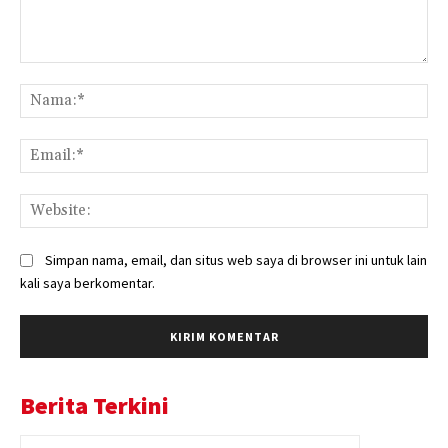
Komentar:
Na
Ema
Web
Simpan nama, email, dan situs web saya di browser ini untuk lain
kali saya berkomentar.
Berita Terkini