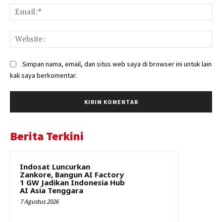
Ema
Web
Simpan nama, email, dan situs web saya di browser ini untuk lain
kali saya berkomentar.
Berita Terkini
Indosat Luncurkan
Zankore, Bangun AI Factory
1 GW Jadikan Indonesia Hub
AI Asia Tenggara
7 Agustus 2026