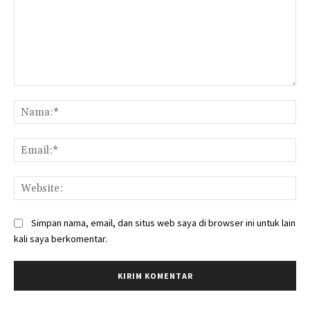
Komentar:
Na
Ema
Web
Simpan nama, email, dan situs web saya di browser ini untuk lain
kali saya berkomentar.