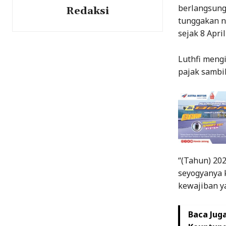
berlangsung
Redaksi
tunggakan ni
sejak 8 April
Luthfi meng
pajak sambi
“(Tahun) 202
seyogyanya k
kewajiban ya
Baca Juga