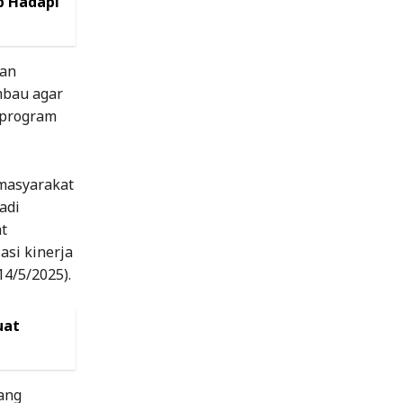
p Hadapi
ran
mbau agar
 program
 masyarakat
adi
t
asi kinerja
4/5/2025).
uat
ang