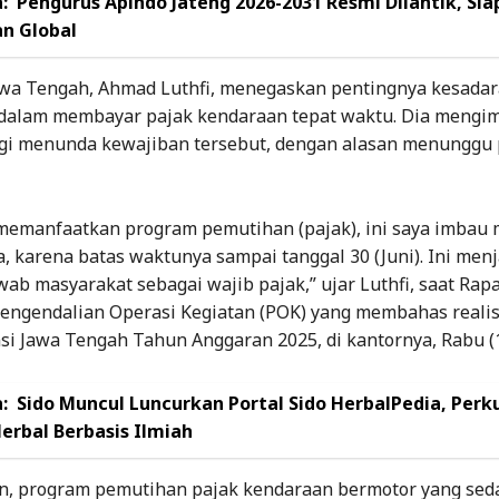
:
Pengurus Apindo Jateng 2026-2031 Resmi Dilantik, Sia
n Global
wa Tengah, Ahmad Luthfi, menegaskan pentingnya kesada
dalam membayar pajak kendaraan tepat waktu. Dia mengi
agi menunda kewajiban tersebut, dengan alasan menunggu
 memanfaatkan program pemutihan (pajak), ini saya imbau
, karena batas waktunya sampai tanggal 30 (Juni). Ini menj
ab masyarakat sebagai wajib pajak,” ujar Luthfi, saat Rapa
Pengendalian Operasi Kegiatan (POK) yang membahas realis
si Jawa Tengah Tahun Anggaran 2025, di kantornya, Rabu (1
:
Sido Muncul Luncurkan Portal Sido HerbalPedia, Perk
erbal Berbasis Ilmiah
, program pemutihan pajak kendaraan bermotor yang sed