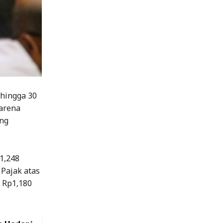
 hingga 30
karena
ang
1,248
 Pajak atas
 Rp1,180