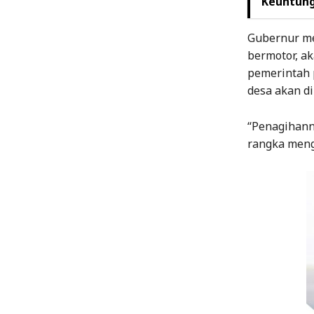
Keuntung
Gubernur me
bermotor, ak
pemerintah 
desa akan di
“Penagihanny
rangka meng