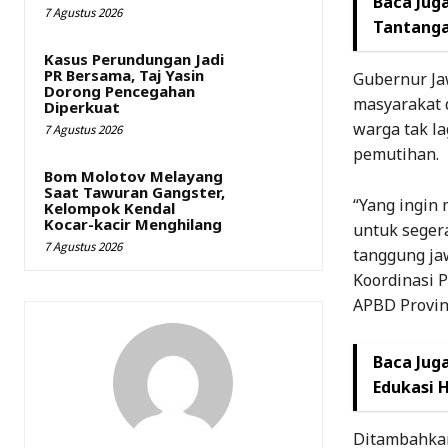
Baca Juga
7 Agustus 2026
Tantanga
Kasus Perundungan Jadi
PR Bersama, Taj Yasin
Gubernur Ja
Dorong Pencegahan
masyarakat 
Diperkuat
warga tak l
7 Agustus 2026
pemutihan.
Bom Molotov Melayang
Saat Tawuran Gangster,
“Yang ingin
Kelompok Kendal
Kocar-kacir Menghilang
untuk segera
7 Agustus 2026
tanggung jaw
Koordinasi 
APBD Provin
Baca Juga
Edukasi H
Ditambahkan