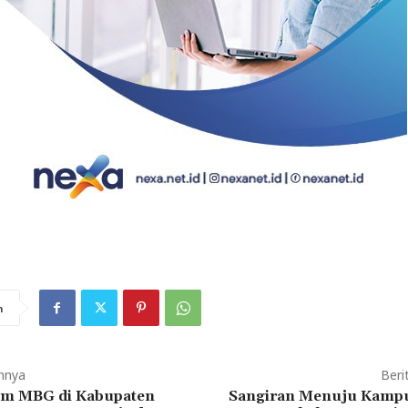
n
mnya
Beri
m MBG di Kabupaten
Sangiran Menuju Kampu