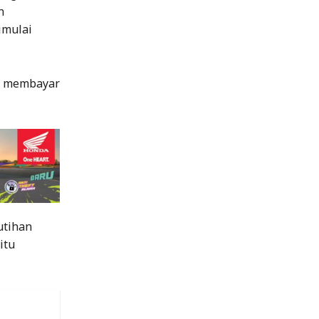
n
imulai
da membayar
utihan
itu