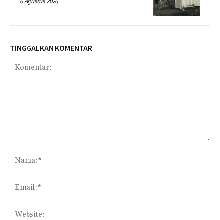
6 Agustus 2026
TINGGALKAN KOMENTAR
Komentar:
Na
Ema
Web