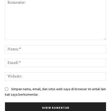
Komentar:
Na
Ema
Web
Simpan nama, email, dan situs web saya di browser ini untuk lain
kali saya berkomentar.