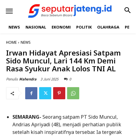
NEWS
NASIONAL
EKONOMI
POLITIK
OLAHRAGA
PEND
HOME
NEWS
Irwan Hidayat Apresiasi Satpam
Sido Muncul, Lari 144 Km Demi
Rasa Syukur Anak Lolos TNI AL
3 Juni 2025
0
Penulis
Mahendra
SEMARANG-
Seorang satpam PT Sido Muncul,
Andrias Apriyadi (48), menjadi perhatian publik
setelah kisah inspiratifnya tersebar. Ia tergerak