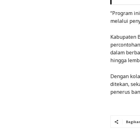
“Program in
melalui pen
Kabupaten B
percontohan
dalam berbag
hingga lemb
Dengan kolab
ditekan, se
penerus ban
Bagika