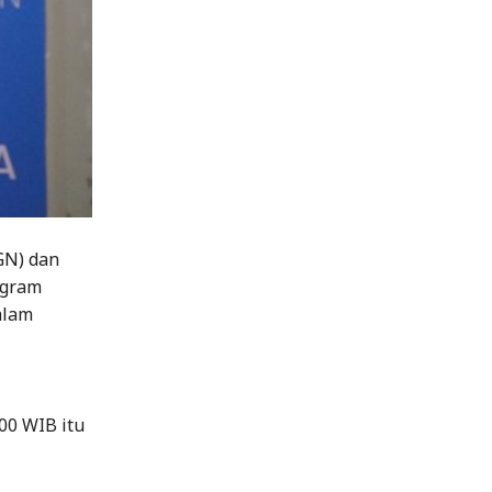
GN) dan
ogram
alam
00 WIB itu