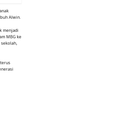
 anak
buh Alwin.
k menjadi
ram MBG ke
 sekolah,
 terus
enerasi