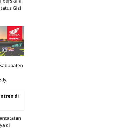
i berskala
tatus Gizi
 Kabupaten
Edy.
ntren di
pencatatan
ya di