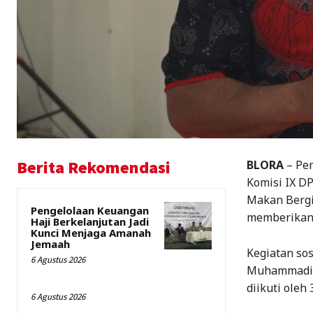
Berita Rekomendasi
BLORA
– Pem
Komisi IX D
Makan Bergi
Pengelolaan Keuangan
memberikan 
Haji Berkelanjutan Jadi
Kunci Menjaga Amanah
Jemaah
Kegiatan so
6 Agustus 2026
Muhammadiyah
diikuti oleh
6 Agustus 2026