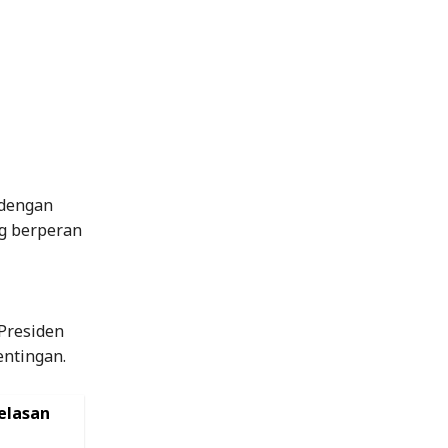
 dengan
g berperan
Presiden
entingan.
elasan