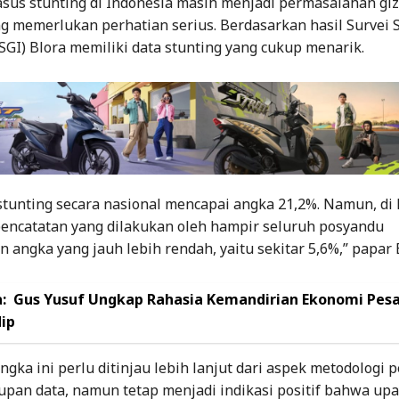
sus stunting di Indonesia masih menjadi permasalahan giz
g memerlukan perhatian serius. Berdasarkan hasil Survei S
SGI) Blora memiliki data stunting yang cukup menarik.
 stunting secara nasional mencapai angka 21,2%. Namun, di
 pencatatan yang dilakukan oleh hampir seluruh posyandu
angka yang jauh lebih rendah, yaitu sekitar 5,6%,” papar 
:
Gus Yusuf Ungkap Rahasia Kemandirian Ekonomi Pesa
ip
gka ini perlu ditinjau lebih lanjut dari aspek metodologi 
pan data, namun tetap menjadi indikasi positif bahwa upa