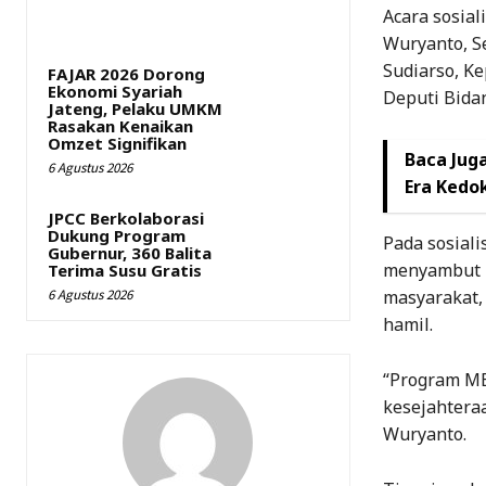
Acara sosial
Wuryanto, S
Sudiarso, Ke
FAJAR 2026 Dorong
Ekonomi Syariah
Deputi Bida
Jateng, Pelaku UMKM
Rasakan Kenaikan
Omzet Signifikan
Baca Juga
6 Agustus 2026
Era Kedok
JPCC Berkolaborasi
Dukung Program
Pada sosiali
Gubernur, 360 Balita
menyambut b
Terima Susu Gratis
6 Agustus 2026
masyarakat,
hamil.
“Program MB
kesejahteraa
Wuryanto.