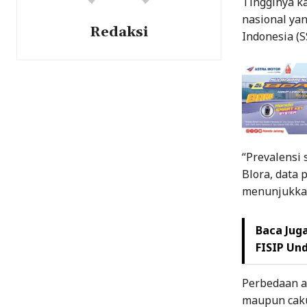
Tingginya ka
nasional yan
Redaksi
Indonesia (S
“Prevalensi
Blora, data
menunjukkan 
Baca Juga
FISIP Und
Perbedaan an
maupun caku