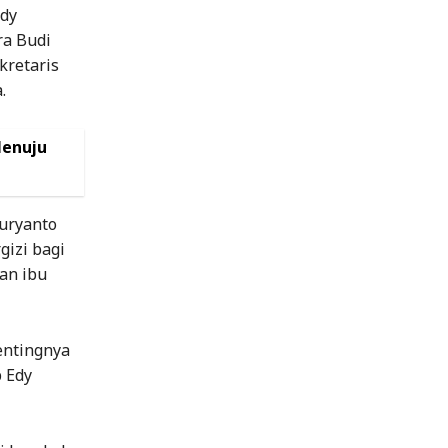
Edy
a Budi
kretaris
.
Menuju
Wuryanto
izi bagi
an ibu
entingnya
p Edy