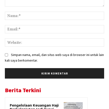
Komentar:
Na
Ema
Web
Simpan nama, email, dan situs web saya di browser ini untuk lain
kali saya berkomentar.
Berita Terkini
Pengelolaan Keuangan Haji
Berkelanjutan Jadi Kunci