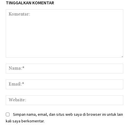
TINGGALKAN KOMENTAR
Komentar:
Na
Ema
Web
Simpan nama, email, dan situs web saya di browser ini untuk lain
kali saya berkomentar.