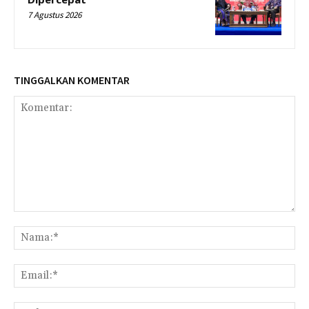
7 Agustus 2026
TINGGALKAN KOMENTAR
Komentar:
Na
Ema
Web