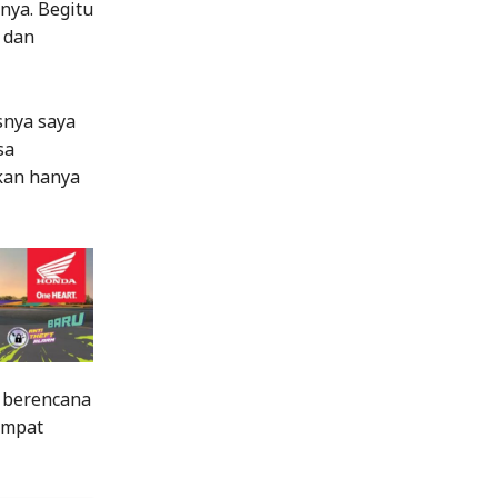
nya. Begitu
 dan
snya saya
sa
kan hanya
i berencana
empat