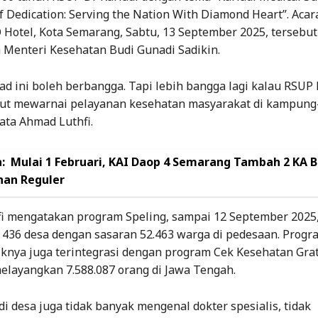
of Dedication: Serving the Nation With Diamond Heart”. Acar
O Hotel, Kota Semarang, Sabtu, 13 September 2025, tersebut
h Menteri Kesehatan Budi Gunadi Sadikin.
bad ini boleh berbangga. Tapi lebih bangga lagi kalau RSUP 
ut mewarnai pelayanan kesehatan masyarakat di kampung
ata Ahmad Luthfi.
:
Mulai 1 Februari, KAI Daop 4 Semarang Tambah 2 KA 
nan Reguler
i mengatakan program Speling, sampai 12 September 2025,
436 desa dengan sasaran 52.463 warga di pedesaan. Progr
knya juga terintegrasi dengan program Cek Kesehatan Grat
elayangkan 7.588.087 orang di Jawa Tengah.
i desa juga tidak banyak mengenal dokter spesialis, tidak