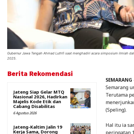
Gubernur Jawa Tengah Ahmad Luthfi saat menghadiri acara simposium ilmiah dal
2025.
Berita Rekomendasi
SEMARANG
Semarang un
Jateng Siap Gelar MTQ
Terutama pe
Nasional 2026, Hadirkan
Majelis Kode Etik dan
menerjunkan 
Cabang Disabilitas
(Speling).
6 Agustus 2026
Hal itu ia 
Jateng-Kaltim Jalin 19
Kerja Sama, Dorong
peringatan 