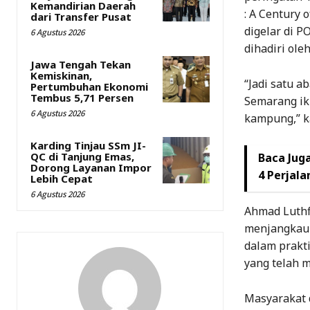
Kemandirian Daerah
: A Century 
dari Transfer Pusat
digelar di P
6 Agustus 2026
dihadiri ole
Jawa Tengah Tekan
Kemiskinan,
“Jadi satu a
Pertumbuhan Ekonomi
Tembus 5,71 Persen
Semarang ik
6 Agustus 2026
kampung,” k
Karding Tinjau SSm JI-
QC di Tanjung Emas,
Baca Juga
Dorong Layanan Impor
4 Perjala
Lebih Cepat
6 Agustus 2026
Ahmad Luthf
menjangkau 
dalam prakti
yang telah m
Masyarakat d