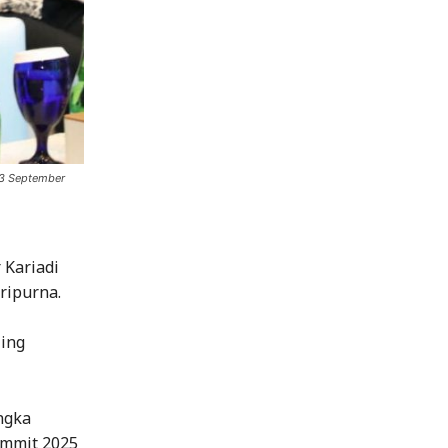
13 September
Kariadi
ripurna.
ling
ngka
ummit 2025