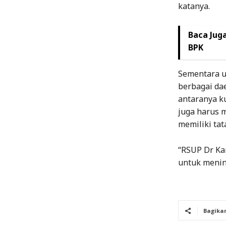
katanya.
Baca Juga
BPK
Sementara u
berbagai da
antaranya ku
juga harus 
memiliki tat
“RSUP Dr Kar
untuk menin
Bagika