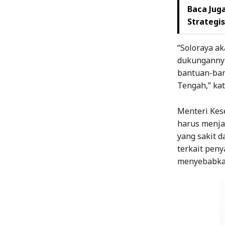
Baca Juga
Strategi
“Soloraya a
dukungannya
bantuan-ban
Tengah,” ka
Menteri Kes
harus menja
yang sakit 
terkait peny
menyebabka