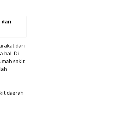
 dari
rakat dari
 hal. Di
rumah sakit
lah
kit daerah