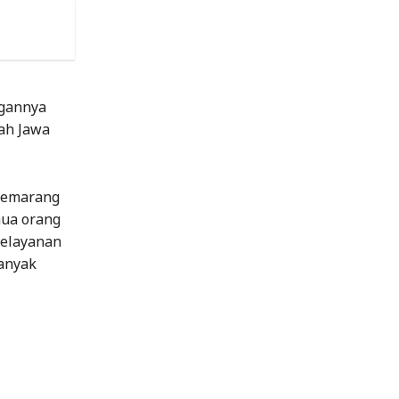
ngannya
ah Jawa
 Semarang
mua orang
pelayanan
banyak