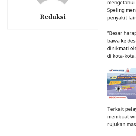
mengetahui d
Speling men
Redaksi
penyakit lain
“Besar harap
bawa ke desa
dinikmati o
di kota-kota,
Terkait pel
membuat wil
rujukan mas