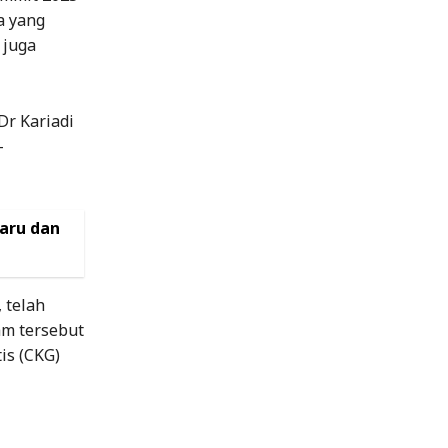
a yang
 juga
Dr Kariadi
-
Baru dan
 telah
am tersebut
is (CKG)