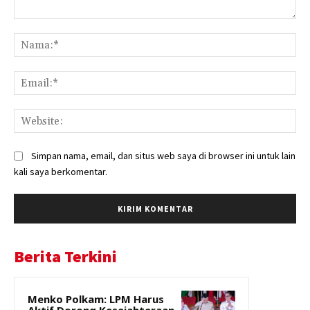
Komentar:
Na
Ema
Web
Simpan nama, email, dan situs web saya di browser ini untuk lain
kali saya berkomentar.
Berita Terkini
Menko Polkam: LPM Harus
Aktif Dorong Kesejahteraan