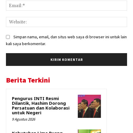
Ema
Web
Simpan nama, email, dan situs web saya di browser ini untuk lain
kali saya berkomentar.
Berita Terkini
Pengurus INTI Resmi
Dilantik, Hashim Dorong
Persatuan dan Kolaborasi
untuk Negeri
9 Agustus 2026
Kebutuhan Lima Ruang