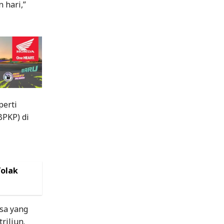
 hari,”
perti
PKP) di
Tolak
sa yang
riliun.