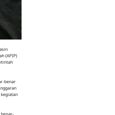
asin
ah (APIP)
tintah
ar-benar
anggaran
 kegiatan
 benar-