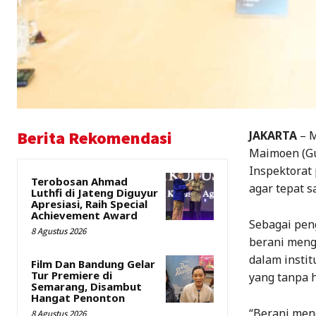
Berita Rekomendasi
JAKARTA
– M
Maimoen (Gu
Inspektorat
Terobosan Ahmad
agar tepat 
Luthfi di Jateng Diguyur
Apresiasi, Raih Special
Achievement Award
Sebagai peng
8 Agustus 2026
berani meng
dalam insti
Film Dan Bandung Gelar
Tur Premiere di
yang tanpa 
Semarang, Disambut
Hangat Penonton
“Berani men
8 Agustus 2026