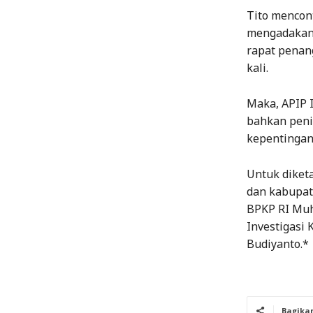
Tito mencon
mengadakan 
rapat penang
kali.
Maka, APIP 
bahkan peni
kepentingan
Untuk diketa
dan kabupat
BPKP RI Mu
Investigasi 
Budiyanto.*
Bagika