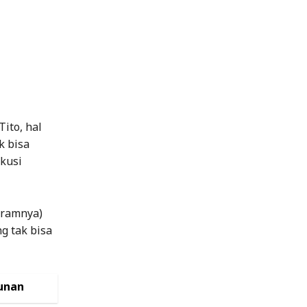
ito, hal
k bisa
kusi
gramnya)
g tak bisa
unan