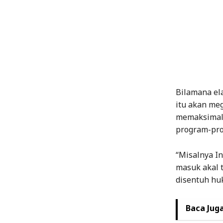
Bilamana ela
itu akan me
memaksimalk
program-pro
“Misalnya I
masuk akal 
disentuh huk
Baca Juga