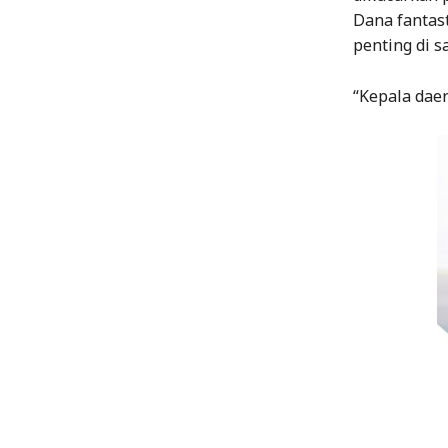
Dana fantas
penting di s
“Kepala dae