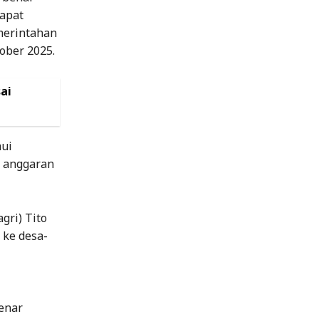
Rapat
merintahan
ober 2025.
ai
mui
i anggaran
gri) Tito
 ke desa-
enar