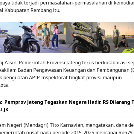
paya tidak terjadi permasalahan-permasalahan di kemudian
sal Kabupaten Rembang itu.
j Yasin, Pemerintah Provinsi Jateng terus berkolaborasi se
wakilam Badan Pengawasan Keuangan dan Pembangunan (B
k penguatan APIP Inspektorat tingkat provisi maupun
ota.
:
Pemprov Jateng Tegaskan Negara Hadir, RS Dilarang 
I JK
am Negeri (Mendagri) Tito Karnavian, mengatakan, dana de
pemerintah pusat pada periode 2015-2025 mencapai Rp679 t