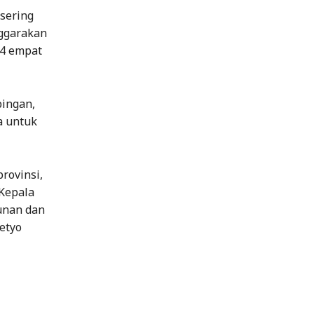
sering
nggarakan
 4 empat
ingan,
a untuk
rovinsi,
 Kepala
unan dan
etyo