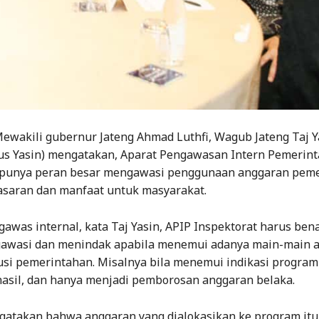
ewakili gubernur Jateng Ahmad Luthfi, Wagub Jateng Taj Y
s Yasin) mengatakan, Aparat Pengawasan Intern Pemerint
 punya peran besar mengawasi penggunaan anggaran peme
sasaran dan manfaat untuk masyarakat.
awas internal, kata Taj Yasin, APIP Inspektorat harus ben
awasi dan menindak apabila menemui adanya main-main 
tusi pemerintahan. Misalnya bila menemui indikasi program
hasil, dan hanya menjadi pemborosan anggaran belaka.
gatakan bahwa anggaran yang dialokasikan ke program itu