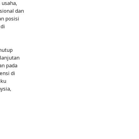
 usaha,
sional dan
n posisi
di
enutup
rlanjutan
kan pada
nsi di
gku
ysia,