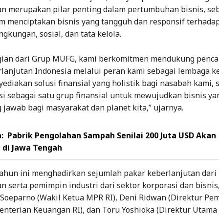
an merupakan pilar penting dalam pertumbuhan bisnis, se
am menciptakan bisnis yang tangguh dan responsif terhada
ngkungan, sosial, dan tata kelola.
gian dari Grup MUFG, kami berkomitmen mendukung penca
rlanjutan Indonesia melalui peran kami sebagai lembaga k
diakan solusi finansial yang holistik bagi nasabah kami, 
i sebagai satu grup finansial untuk mewujudkan bisnis ya
jawab bagi masyarakat dan planet kita,” ujarnya.
:
Pabrik Pengolahan Sampah Senilai 200 Juta USD Akan
 di Jawa Tengah
tahun ini menghadirkan sejumlah pakar keberlanjutan dari
 serta pemimpin industri dari sektor korporasi dan bisnis
y Soeparno (Wakil Ketua MPR RI), Deni Ridwan (Direktur Pe
enterian Keuangan RI), dan Toru Yoshioka (Direktur Utama