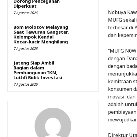
Dorong Pencegahan
Diperkuat
Nobuya Kawas
7 Agustus 2026
MUFG sekali
Bom Molotov Melayang
terbesar di 
Saat Tawuran Gangster,
dan kepemim
Kelompok Kendal
Kocar-kacir Menghilang
7 Agustus 2026
“MUFG N0W I
dengan Dana
Jateng Siap Ambil
dengan bada
Bagian dalam
Pembangunan IKN,
menunjukkan 
Luthfi Bidik Investasi
kemitraan s
7 Agustus 2026
konsumen da
inovasi, dan
adalah untu
pembiayaan 
mewujudkan 
Direktur Ut