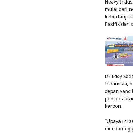
Heavy Indust
mulai dari 
keberlanjut
Pasifik dan 
Dr. Eddy So
Indonesia,
depan yang 
pemanfaatan
karbon.
“Upaya ini 
mendorong p