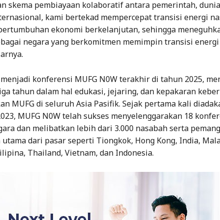
dan skema pembiayaan kolaboratif antara pemerintah, dunia
ternasional, kami bertekad mempercepat transisi energi na
ertumbuhan ekonomi berkelanjutan, sehingga meneguhka
ebagai negara yang berkomitmen memimpin transisi energi 
arnya.
ga menjadi konferensi MUFG N0W terakhir di tahun 2025, m
iga tahun dalam hal edukasi, jejaring, dan kepakaran kebe
an MUFG di seluruh Asia Pasifik. Sejak pertama kali diada
023, MUFG N0W telah sukses menyelenggarakan 18 konfere
gara dan melibatkan lebih dari 3.000 nasabah serta peman
utama dari pasar seperti Tiongkok, Hong Kong, India, Mala
ilipina, Thailand, Vietnam, dan Indonesia.