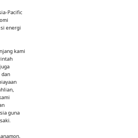
ia-Pacific
nomi
si energi
njang kami
intah
juga
i dan
biayaan
hlian,
 kami
an
sia guna
saki.
Danamon,