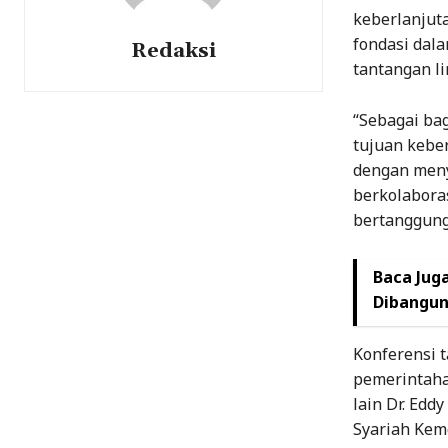
keberlanjut
fondasi dal
Redaksi
tantangan li
“Sebagai ba
tujuan kebe
dengan menye
berkolaboras
bertanggung 
Baca Juga
Dibangun
Konferensi 
pemerintahan
lain Dr. Edd
Syariah Kem