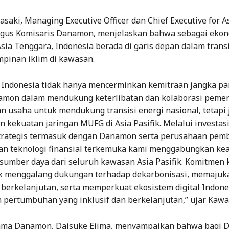
aki, Managing Executive Officer dan Chief Executive for As
gus Komisaris Danamon, menjelaskan bahwa sebagai eko
Asia Tenggara, Indonesia berada di garis depan dalam transi
pinan iklim di kawasan.
ndonesia tidak hanya mencerminkan kemitraan jangka pa
mon dalam mendukung keterlibatan dan kolaborasi pemer
n usaha untuk mendukung transisi energi nasional, tetapi 
kekuatan jaringan MUFG di Asia Pasifik. Melalui investas
trategis termasuk dengan Danamon serta perusahaan pem
n teknologi finansial terkemuka kami menggabungkan kea
 sumber daya dari seluruh kawasan Asia Pasifik. Komitmen
k menggalang dukungan terhadap dekarbonisasi, memajuk
berkelanjutan, serta memperkuat ekosistem digital Indone
pertumbuhan yang inklusif dan berkelanjutan,” ujar Kawa
ama Danamon, Daisuke Ejima, menyampaikan bahwa bagi 