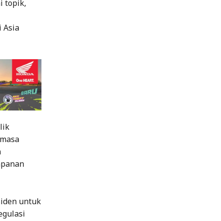
 topik,
 Asia
lik
 masa
n
mpanan
siden untuk
gulasi