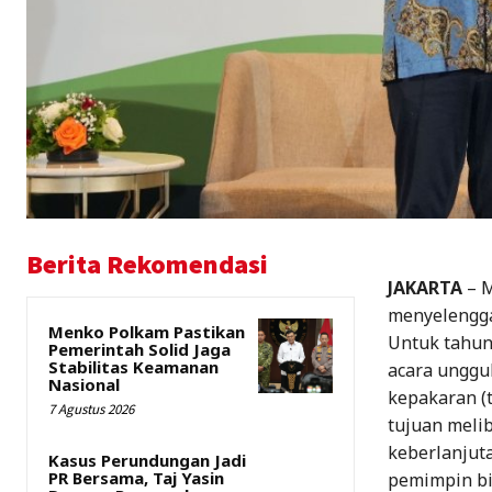
Berita Rekomendasi
JAKARTA
– M
menyelengga
Menko Polkam Pastikan
Untuk tahun
Pemerintah Solid Jaga
Stabilitas Keamanan
acara unggu
Nasional
kepakaran (t
7 Agustus 2026
tujuan meli
keberlanjuta
Kasus Perundungan Jadi
PR Bersama, Taj Yasin
pemimpin bis