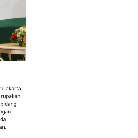
 Jakarta.
erupakan
 bidang
engan
nda
an,