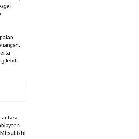
bagai
p
paian
euangan,
serta
ng lebih
, antara
mbiayaan
 Mitsubishi