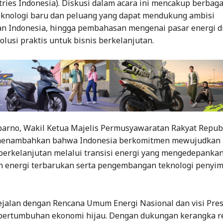
ries Indonesia). Diskusi dalam acara ini mencakup berbagai
teknologi baru dan peluang yang dapat mendukung ambisi
an Indonesia, hingga pembahasan mengenai pasar energi di
solusi praktis untuk bisnis berkelanjutan.
eparno, Wakil Ketua Majelis Permusyawaratan Rakyat Repub
 menambahkan bahwa Indonesia berkomitmen mewujudkan
berkelanjutan melalui transisi energi yang mengedepanka
 energi terbarukan serta pengembangan teknologi penyi
sejalan dengan Rencana Umum Energi Nasional dan visi Pre
ertumbuhan ekonomi hijau. Dengan dukungan kerangka re